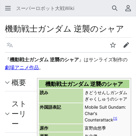
スーパーロボット大戦Wiki
検索
利
機動戦士ガンダム 逆襲のシャア
言語
ウォッチ
編集
『
機動戦士ガンダム 逆襲のシャア
』はサンライズ制作の
劇場アニメ作品
。
概要
機動戦士ガンダム 逆襲のシャア
読み
きどうせんしガンダム
ぎゃくしゅうのシャア
スト
外国語表記
Mobile Suit Gundam:
ーリ
Char's
[
1
]
Counterattack
ー
原作
富野由悠季