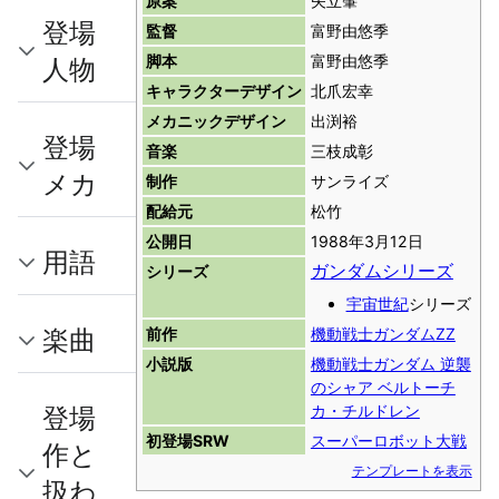
原案
矢立肇
登場
監督
富野由悠季
脚本
富野由悠季
人物
キャラクターデザイン
北爪宏幸
メカニックデザイン
出渕裕
登場
音楽
三枝成彰
メカ
制作
サンライズ
配給元
松竹
公開日
1988年3月12日
用語
ガンダムシリーズ
シリーズ
宇宙世紀
シリーズ
楽曲
前作
機動戦士ガンダムΖΖ
小説版
機動戦士ガンダム 逆襲
のシャア ベルトーチ
登場
カ・チルドレン
初登場SRW
スーパーロボット大戦
作と
テンプレートを表示
扱わ