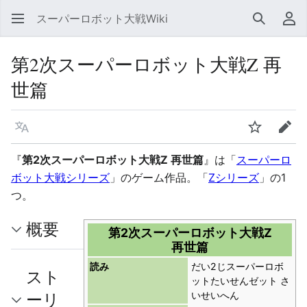
スーパーロボット大戦Wiki
検索
利
第2次スーパーロボット大戦Z 再
世篇
言語
ウォッチ
編集
『
第2次スーパーロボット大戦Z 再世篇
』は「
スーパーロ
ボット大戦シリーズ
」のゲーム作品。「
Zシリーズ
」の1
つ。
概要
第2次スーパーロボット大戦Z
再世篇
読み
だい2じスーパーロボ
スト
ットたいせんゼット さ
ーリ
いせいへん