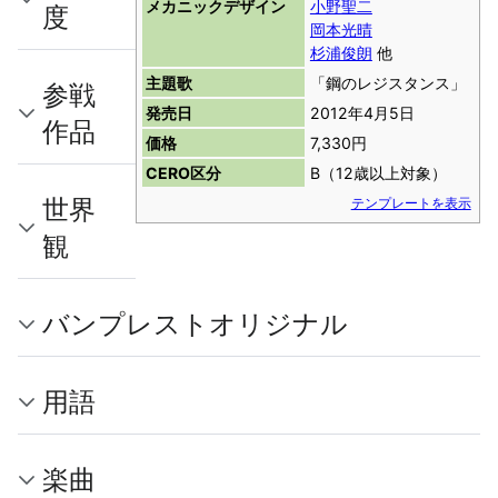
メカニックデザイン
小野聖二
度
岡本光晴
杉浦俊朗
他
主題歌
「鋼のレジスタンス」
参戦
発売日
2012年4月5日
作品
価格
7,330円
CERO区分
B（12歳以上対象）
世界
テンプレートを表示
観
バンプレストオリジナル
用語
楽曲