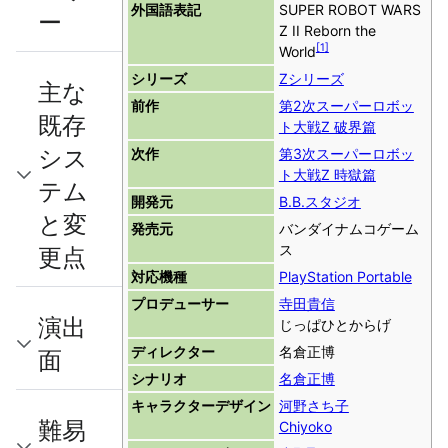
外国語表記
SUPER ROBOT WARS
ー
Z II Reborn the
[
1
]
World
シリーズ
Zシリーズ
主な
前作
第2次スーパーロボッ
既存
ト大戦Z 破界篇
シス
次作
第3次スーパーロボッ
ト大戦Z 時獄篇
テム
開発元
B.B.スタジオ
と変
発売元
バンダイナムコゲーム
ス
更点
対応機種
PlayStation Portable
プロデューサー
寺田貴信
演出
じっぱひとからげ
ディレクター
名倉正博
面
シナリオ
名倉正博
キャラクターデザイン
河野さち子
難易
Chiyoko