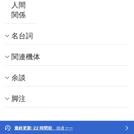
人間
関係
名台詞
関連機体
余談
脚注
最終更新: 22 時間前
、
拙者ァー