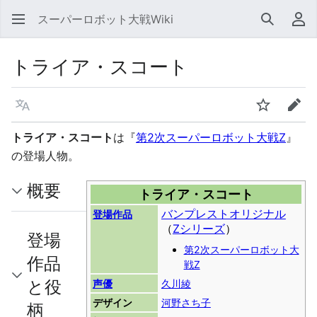
スーパーロボット大戦Wiki
検索
利
トライア・スコート
言語
ウォッチ
編集
トライア・スコート
は『
第2次スーパーロボット大戦Z
』
の登場人物。
概要
トライア・スコート
バンプレストオリジナル
登場作品
（
Zシリーズ
）
登場
第2次スーパーロボット大
作品
戦Z
と役
声優
久川綾
デザイン
河野さち子
柄