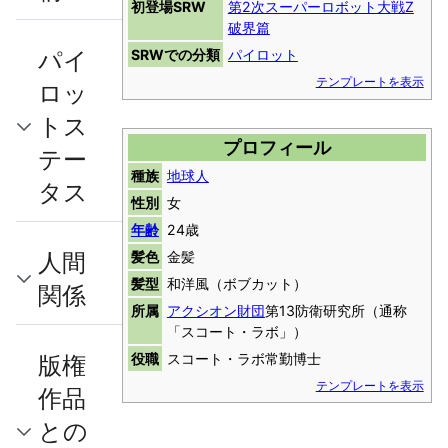
初登場SRW
第2次スーパーロボット大戦Z
破界篇
パイ
SRWでの分類
パイロット
テンプレートを表示
ロッ
トス
プロフィール
テー
種族
地球人
タス
性別
女
年齢
24歳
人間
髪色
金髪
髪型
和洋風（ボブカット）
関係
所属
アクシオン財団
第13防衛研究所（通称
「スコート・ラボ」）
版権
役職
スコート・ラボ常勤博士
テンプレートを表示
作品
との