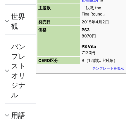
主題歌
「決戦 the
FinalRound」
世界
発売日
2015年4月2日
観
価格
PS3
8070円
バン
PS Vita
7120円
プレ
CERO区分
B（12歳以上対象）
スト
テンプレートを表示
オリ
ジナ
ル
用語