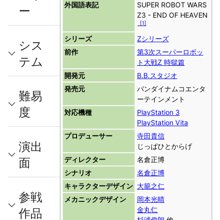
外国語表記
SUPER ROBOT WARS
ー
Z3 - END OF HEAVEN
[
1
]
-
シリーズ
Zシリーズ
シス
前作
第3次スーパーロボッ
テム
ト大戦Z 時獄篇
開発元
B.B.スタジオ
発売元
バンダイナムコエンタ
難易
ーテインメント
度
対応機種
PlayStation 3
PlayStation Vita
プロデューサー
寺田貴信
演出
じっぱひとからげ
面
ディレクター
名倉正博
シナリオ
名倉正博
キャラクターデザイン
大籠之仁
参戦
メカニックデザイン
岡本光晴
金丸仁
作品
杉浦俊朗
他