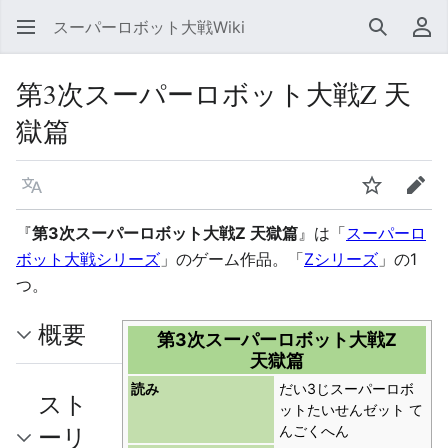
スーパーロボット大戦Wiki
検索
利
第3次スーパーロボット大戦Z 天
獄篇
言語
ウォッチ
編集
『
第3次スーパーロボット大戦Z 天獄篇
』は「
スーパーロ
ボット大戦シリーズ
」のゲーム作品。「
Zシリーズ
」の1
つ。
概要
第3次スーパーロボット大戦Z
天獄篇
読み
だい3じスーパーロボ
スト
ットたいせんゼット て
ーリ
んごくへん