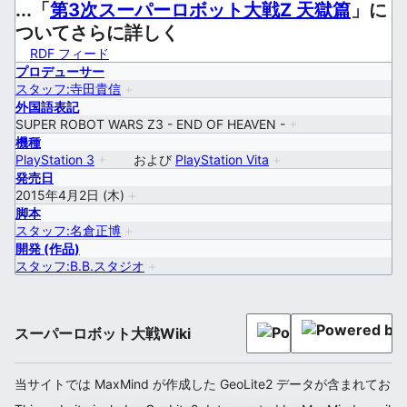
...「
第3次スーパーロボット大戦Z 天獄篇
」に
ついてさらに詳しく
RDF フィード
プロデューサー
スタッフ:寺田貴信
+
外国語表記
SUPER ROBOT WARS Z3 - END OF HEAVEN -
+
機種
PlayStation 3
+
および
PlayStation Vita
+
発売日
2015年4月2日 (木)
+
脚本
スタッフ:名倉正博
+
開発 (作品)
スタッフ:B.B.スタジオ
+
スーパーロボット大戦Wiki
当サイトでは MaxMind が作成した GeoLite2 データが含まれてお