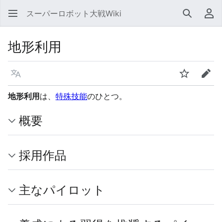
スーパーロボット大戦Wiki
検索
利
地形利用
言語
ウォッチ
編集
地形利用
は、
特殊技能
のひとつ。
概要
採用作品
主なパイロット