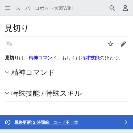
スーパーロボット大戦Wiki
検索
利
見切り
言語
ウォッチ
編集
見切り
は、
精神コマンド
、もしくは
特殊技能
のひとつ。
精神コマンド
特殊技能 / 特殊スキル
最終更新: 2 時間前
、
コード不一致