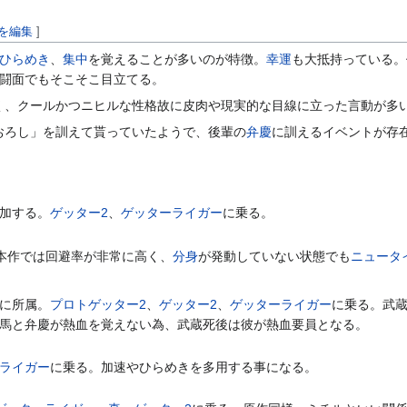
を編集
]
ひらめき
、
集中
を覚えることが多いのが特徴。
幸運
も大抵持っている。
闘面でもそこそこ目立てる。
く、クールかつニヒルな性格故に皮肉や現実的な目線に立った言動が多
おろし」を訓えて貰っていたようで、後輩の
弁慶
に訓えるイベントが存
加する。
ゲッター2
、
ゲッターライガー
に乗る。
本作では回避率が非常に高く、
分身
が発動していない状態でも
ニュータ
に所属。
プロトゲッター2
、
ゲッター2
、
ゲッターライガー
に乗る。武
馬と弁慶が熱血を覚えない為、武蔵死後は彼が熱血要員となる。
ライガー
に乗る。加速やひらめきを多用する事になる。