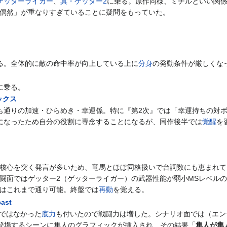
ゲッターライガー
、
真・ゲッター2
に乗る。原作同様、ミチルといい関
偶然」が重なりすぎていることに疑問をもっていた。
る。全体的に敵の命中率が向上している上に
分身
の発動条件が厳しくな
に乗る。
ックス
も通りの加速・ひらめき・幸運係。特に『第2次』では「幸運持ちの対
になったため自分の役割に専念することになるが、同作後半では
覚醒
を
核心を突く発言が多いため、竜馬とほぼ同格扱いで台詞数にも恵まれて
闘面ではゲッター2（ゲッターライガー）の武器性能が弱小MSレベル
はこれまで通り可能。終盤では
再動
を覚える。
ast
版ではなかった
底力
も付いたので戦闘力は増した。シナリオ面では（エン
登場するシーンに隼人のグラフィックが挿入され、その結果「
隼人が隼