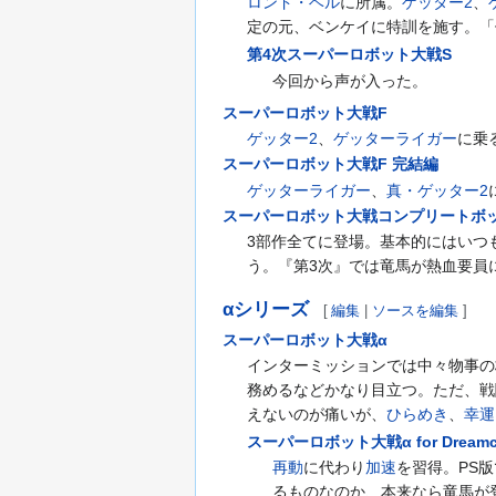
ロンド・ベル
に所属。
ゲッター2
、
定の元、ベンケイに特訓を施す。「
第4次スーパーロボット大戦S
今回から声が入った。
スーパーロボット大戦F
ゲッター2
、
ゲッターライガー
に乗
スーパーロボット大戦F 完結編
ゲッターライガー
、
真・ゲッター2
スーパーロボット大戦コンプリートボ
3部作全てに登場。基本的にはいつ
う。『第3次』では竜馬が熱血要員
αシリーズ
[
編集
|
ソースを編集
]
スーパーロボット大戦α
インターミッションでは中々物事の
務めるなどかなり目立つ。ただ、戦
えないのが痛いが、
ひらめき
、
幸運
スーパーロボット大戦α for Dreamc
再動
に代わり
加速
を習得。PS
るものなのか、本来なら竜馬が