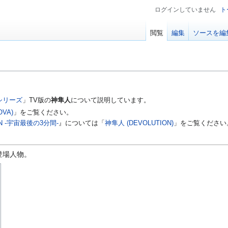
ログインしていません
ト
閲覧
編集
ソースを編
シリーズ
」TV版の
神隼人
について説明しています。
OVA)
」をご覧ください。
N -宇宙最後の3分間-
』については「
神隼人 (DEVOLUTION)
」をご覧ください
登場人物。