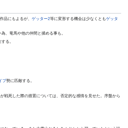
作品にもよるが、
ゲッター2
等に変形する機会は少なくとも
ゲッタ
い為、竜馬や他の仲間と揉める事も。
在する。
イプ
勢に匹敵する。
蔵が戦死した際の措置については、否定的な感情を見せた。序盤から