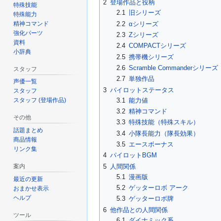
2
登場作品と役柄
特殊技能
2.1
旧シリーズ
特殊能力
精神コマンド
2.2
αシリーズ
強化パーツ
2.3
Zシリーズ
資料
2.4
COMPACTシリーズ
小辞典
2.5
携帯機シリーズ
2.6
Scramble Commanderシリーズ
スタッフ
2.7
単独作品
声優一覧
3
パイロットステータス
スタッフ
3.1
能力値
スタッフ (登場作品)
3.2
精神コマンド
その他
3.3
特殊技能（特殊スキル）
話題まとめ
3.4
小隊長能力（隊長効果）
商品情報
3.5
エースボーナス
リンク集
4
パイロットBGM
5
人間関係
案内
5.1
漫画版
最近の更新
5.2
ゲッターロボ アーク
おまかせ表示
ヘルプ
5.3
ゲッターロボ牌
6
他作品との人間関係
ツール
6.1
ダイナミック系