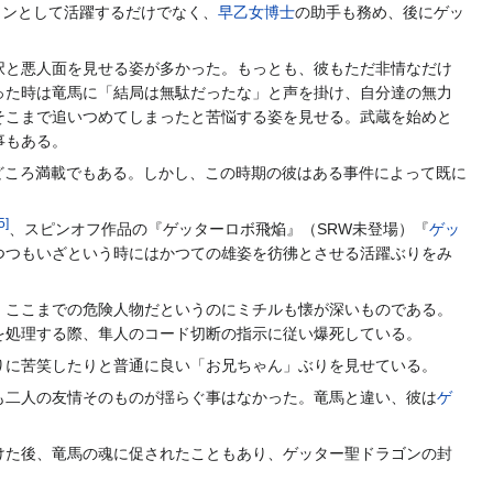
インとして活躍するだけでなく、
早乙女博士
の助手も務め、後にゲッ
択と悪人面を見せる姿が多かった。もっとも、彼もただ非情なだけ
った時は竜馬に「結局は無駄だったな」と声を掛け、自分達の無力
そこまで追いつめてしまったと苦悩する姿を見せる。武蔵を始めと
事もある。
どころ満載でもある。しかし、この時期の彼はある事件によって既に
5
]
、スピンオフ作品の『ゲッターロボ飛焔』（SRW未登場）『
ゲッ
つつもいざという時にはかつての雄姿を彷彿とさせる活躍ぶりをみ
。ここまでの危険人物だというのにミチルも懐が深いものである。
を処理する際、隼人のコード切断の指示に従い爆死している。
りに苦笑したりと普通に良い「お兄ちゃん」ぶりを見せている。
も二人の友情そのものが揺らぐ事はなかった。竜馬と違い、彼は
ゲ
けた後、竜馬の魂に促されたこともあり、ゲッター聖ドラゴンの封