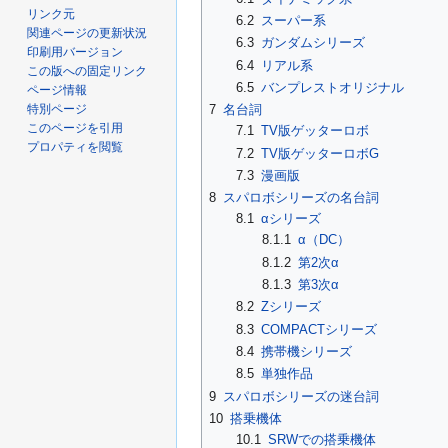
リンク元
6.2
スーパー系
関連ページの更新状況
6.3
ガンダムシリーズ
印刷用バージョン
6.4
リアル系
この版への固定リンク
6.5
バンプレストオリジナル
ページ情報
特別ページ
7
名台詞
このページを引用
7.1
TV版ゲッターロボ
プロパティを閲覧
7.2
TV版ゲッターロボG
7.3
漫画版
8
スパロボシリーズの名台詞
8.1
αシリーズ
8.1.1
α（DC）
8.1.2
第2次α
8.1.3
第3次α
8.2
Zシリーズ
8.3
COMPACTシリーズ
8.4
携帯機シリーズ
8.5
単独作品
9
スパロボシリーズの迷台詞
10
搭乗機体
10.1
SRWでの搭乗機体