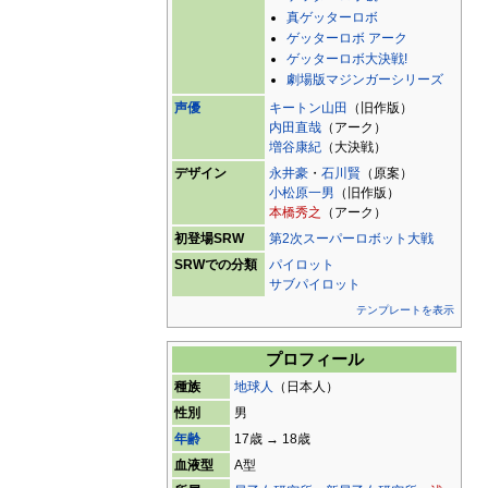
真ゲッターロボ
ゲッターロボ アーク
ゲッターロボ大決戦!
劇場版マジンガーシリーズ
声優
キートン山田
（旧作版）
内田直哉
（アーク）
増谷康紀
（大決戦）
デザイン
永井豪
・
石川賢
（原案）
小松原一男
（旧作版）
本橋秀之
（アーク）
初登場SRW
第2次スーパーロボット大戦
SRWでの分類
パイロット
サブパイロット
テンプレートを表示
プロフィール
種族
地球人
（日本人）
性別
男
年齢
17歳 → 18歳
血液型
A型