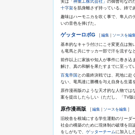
実は
「神重工株式会社」
の御曹司なの
十字架
を肌身離さず持っている。姉で
趣味はハーモニカを吹く事で、隼人の
いの音色を捧げた。
ゲッターロボG
[
編集
|
ソースを編
基本的なキャラ付けにこそ変更点は無
も竜馬と共にサッカー部で汗を流すな
前作以上に家族や知人が事件に巻き込
解け、真の和解を果たすまでに至って
百鬼帝国
との最終決戦では、死地に赴
ない、竜馬達に勝機を与え自身も生還
原作漫画版のような天才的な人物では
案を提出したらしい（ただし、「TV
原作漫画版
[
編集
|
ソースを編集
]
旧校舎を根城にする学生運動のリーダ
社会の構築のために現体制の破壊を目
をしがちで、
ゲッターチーム
に加入し