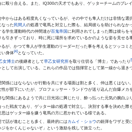
に殴り合える。また、IQ300の天才でもあり、ゲッターチームのブレ
途中からはある程度丸くなっているが、その中でも隼人だけは非情な選
になった
民間人
の処遇で竜馬と対立した際も、結局彼らを助けられなか
する学生運動時代の仲間達が
百鬼帝国
に利用されてしまった際は彼らを
りも引きずっており、時に死に場所を求めているかのような姿を見せる
いるが、かつて隼人が学生運動のリーダーだった事を考えるとツッコミ
[
4
]
ない身体
となっていた。
[
乙女博士
の後継者として
早乙女研究所
を取り仕切る「博士」であったり
ンとして出演している。これらの作品では指揮官として第一線から退き
愛関係にはならないが行動を共にする場面は割と多く、仲は悪くはない
女性が部下にいたが、プロフェッサー・ランドウが送り込んだ自爆メカ
好な関係にあるようで共に日光浴に興じたり、酔っ払った元気の腕白ぶ
合った戦友であり、ゲッター線の処遇で対立し、決別する事を決めた際
意思はゲッター線を嫌う竜馬の方に惹かれている様である。
想で話が進むことも多く、最終的には
カムイ・ショウ
の銃弾をワザと受
ハジをかくんじゃないぞ」という激励を残して旅立った。