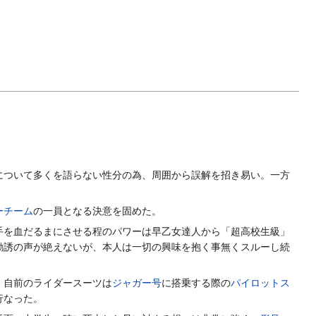
について多くを語らない性分の為、周囲から誤解を招き易い。一方
ーチーム
の一員となる決意を固めた。
手を血だるまにさせる程のパワーは早乙女達人から「超高校生級」
勧誘の声が絶えないが、本人は一切の興味を抱く事無くスルーし続
、自前のライダースーツは
ジャガー号
に搭乗する際の
パイロットス
行なった。