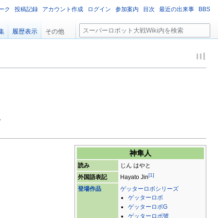
ーク
投稿記録
アカウント作成
ログイン
参加案内
目次
最近の出来事
BBS
検
集
履歴表示
その他
索
。
神隼人
読み
じん はやと
[
1
]
外国語表記
Hayato Jin
登場作品
ゲッターロボシリーズ
ゲッターロボ
ゲッターロボG
ゲッターロボ號