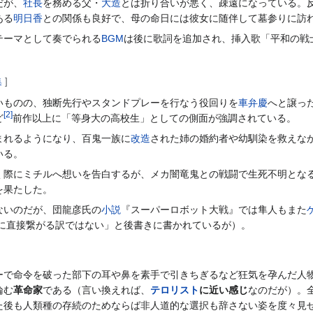
だが、
社長
を務める父・
大造
とは折り合いが悪く、疎遠になっている。
ある
明日香
との関係も良好で、母の命日には彼女に随伴して墓参りに訪
テーマとして奏でられる
BGM
は後に歌詞を追加され、挿入歌「平和の戦
集
]
いものの、独断先行やスタンドプレーを行なう役回りを
車弁慶
へと譲っ
[
2
]
ど
前作以上に「等身大の高校生」としての側面が強調されている。
まれるようになり、百鬼一族に
改造
された姉の婚約者や幼馴染を救えな
いる。
く際にミチルへ想いを告白するが、メカ闇竜鬼との戦闘で生死不明とな
を果たした。
ないのだが、団龍彦氏の
小説
『スーパーロボット大戦』では隼人もまた
版に直接繋がる訳ではない」と後書きに書かれているが）。
ーで命令を破った部下の耳や鼻を素手で引きちぎるなど狂気を孕んだ人
論む
革命家
である（言い換えれば、
テロリスト
に近い感じ
なのだが）。
た後も人類種の存続のためならば非人道的な選択も辞さない姿を度々見