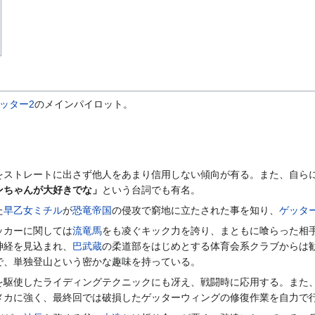
ッター2
のメインパイロット。
をストレートに出さず他人をあまり信用しない傾向が有る。また、自ら
ンちゃんが大好きでな」
という台詞でも有名。
た
早乙女ミチル
が
恐竜帝国
の侵攻で窮地に立たされた事を知り、
ゲッタ
ッカーに関しては
流竜馬
をも凌ぐキック力を誇り、まともに喰らった相
神経を見込まれ、
巴武蔵
の柔道部をはじめとする体育会系クラブからは
で、単独登山という密かな趣味を持っている。
を駆使したライディングテクニックにも冴え、戦闘時に応用する。また
メカに強く、最終回では破損したゲッターウィングの修復作業を自力で