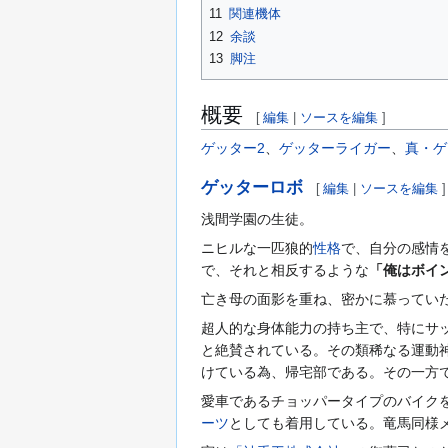
11
関連機体
12
余談
13
脚注
概要
[
編集
|
ソースを編集
]
ゲッター2
、
ゲッターライガー
、
真・ゲ
ゲッターロボ
[
編集
|
ソースを編集
]
浅間学園の生徒。
ニヒルな一匹狼的
性格
で、自分の感情
で、それと相反するような
「俺はボイ
亡き母の面影を重ね、密かに慕ってい
超人的な身体能力の持ち主で、特にサ
と絶賛されている。その類稀なる運動
けている為、帰宅部である。その一方
愛車であるチョッパータイプのバイク
ーツ
としても着用している。竜馬同様