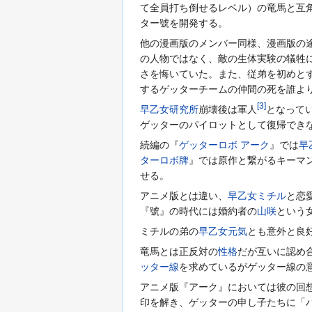
て全員打ち倒せるレベル）の竜馬と互角
ター號を開発する。
他の漫画版のメンバー同様、漫画版の
の人物ではなく、敵の生体実験の犠牲
さを悔いていた。また、従弟を初めと
するゲッターチームの仲間の死を誰よ
[
3
]
早乙女研究所
崩壊後は軍人
となって
ゲッターのパイロットとして復帰でき
続編の『
ゲッターロボ アーク
』では
早
ターロボ牌
』では原作と繋がるキーマ
せる。
アニメ版とは違い、
早乙女ミチル
と恋
『號』の時代には婚約者の
山咲
という
ミチルの弟の
早乙女元気
とも意外と良
竜馬とは正反対の
性格
だが互いに認め
ッター線
を求めているがゲッター線の
アニメ版『アーク』においては彼の回
印を解き、ゲッターの申し子たちに「