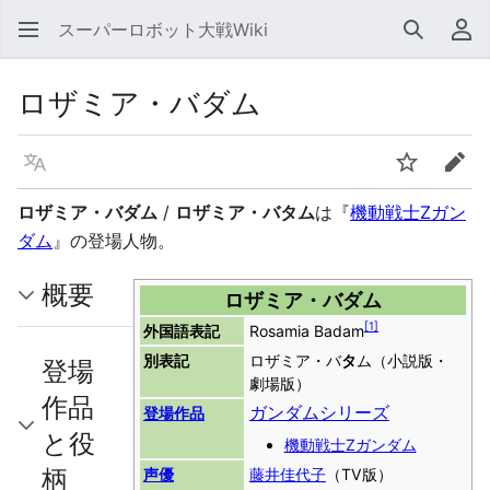
スーパーロボット大戦Wiki
検索
利
ロザミア・バダム
言語
ウォッチ
編集
ロザミア・バダム
/
ロザミア・バタム
は『
機動戦士Ζガン
ダム
』の登場人物。
概要
ロザミア・バダム
[
1
]
外国語表記
Rosamia Badam
別表記
ロザミア・バ
タ
ム（小説版・
登場
劇場版）
作品
ガンダムシリーズ
登場作品
と役
機動戦士Ζガンダム
柄
声優
藤井佳代子
（TV版）