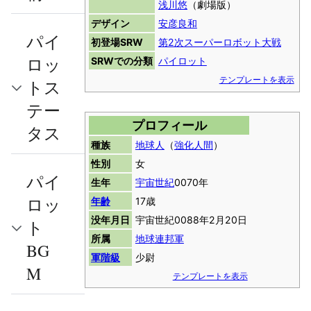
浅川悠
（劇場版）
デザイン
安彦良和
パイ
初登場SRW
第2次スーパーロボット大戦
ロッ
SRWでの分類
パイロット
テンプレートを表示
トス
テー
プロフィール
タス
種族
地球人
（
強化人間
）
性別
女
パイ
生年
宇宙世紀
0070年
ロッ
年齢
17歳
没年月日
宇宙世紀0088年2月20日
ト
所属
地球連邦軍
BG
軍階級
少尉
M
テンプレートを表示