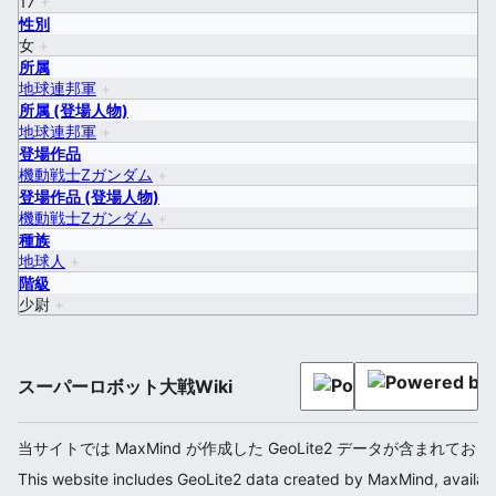
17
+
性別
女
+
所属
地球連邦軍
+
所属 (登場人物)
地球連邦軍
+
登場作品
機動戦士Ζガンダム
+
登場作品 (登場人物)
機動戦士Ζガンダム
+
種族
地球人
+
階級
少尉
+
スーパーロボット大戦Wiki
当サイトでは MaxMind が作成した GeoLite2 データが含まれてお
This website includes GeoLite2 data created by MaxMind, availab