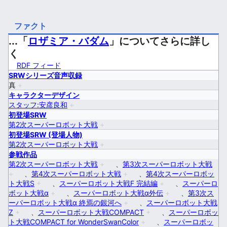
ファクト
...「
ロザミア・バダム
」についてさらに詳し
く
RDF フィード
SRWシリーズ音声収録
真
+
キャラクターデザイン
スタッフ:安彦良和
+
初登場SRW
第2次スーパーロボット大戦
+
初登場SRW (登場人物)
第2次スーパーロボット大戦
+
参戦作品
第2次スーパーロボット大戦
+
、
第3次スーパーロボット大戦
+
、
第4次スーパーロボット大戦
+
、
第4次スーパーロボッ
ト大戦S
+
、
スーパーロボット大戦F 完結編
+
、
スーパーロ
ボット大戦α
+
、
スーパーロボット大戦α外伝
+
、
第3次ス
ーパーロボット大戦α 終焉の銀河へ
+
、
スーパーロボット大戦
Z
+
、
スーパーロボット大戦COMPACT
+
、
スーパーロボッ
ト大戦COMPACT for WonderSwanColor
+
、
スーパーロボッ