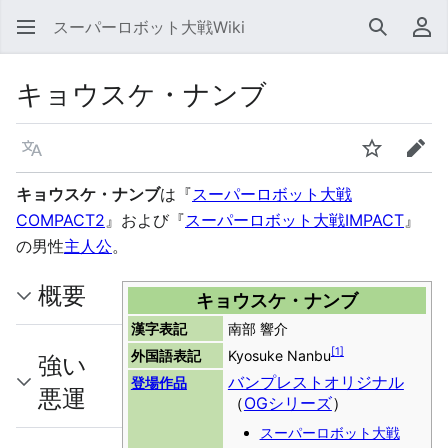
スーパーロボット大戦Wiki
検索
利
キョウスケ・ナンブ
言語
ウォッチ
編集
キョウスケ・ナンブ
は『
スーパーロボット大戦
COMPACT2
』および『
スーパーロボット大戦IMPACT
』
の男性
主人公
。
概要
キョウスケ・ナンブ
漢字表記
南部 響介
[
1
]
外国語表記
Kyosuke Nanbu
強い
バンプレストオリジナル
登場作品
悪運
（
OGシリーズ
）
スーパーロボット大戦