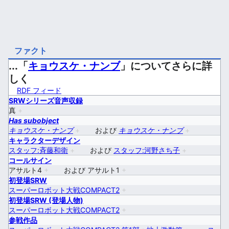
ファクト
...「
キョウスケ・ナンブ
」についてさらに詳
しく
RDF フィード
SRWシリーズ音声収録
真
+
Has subobject
キョウスケ・ナンブ
+
および
キョウスケ・ナンブ
+
キャラクターデザイン
スタッフ:斉藤和衛
+
および
スタッフ:河野さち子
+
コールサイン
アサルト4
+
および
アサルト1
+
初登場SRW
スーパーロボット大戦COMPACT2
+
初登場SRW (登場人物)
スーパーロボット大戦COMPACT2
+
参戦作品