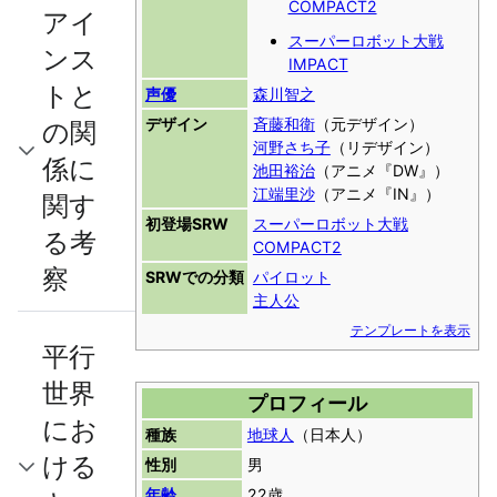
COMPACT2
アイ
スーパーロボット大戦
ンス
IMPACT
トと
声優
森川智之
デザイン
斉藤和衛
（元デザイン）
の関
河野さち子
（リデザイン）
係に
池田裕治
（アニメ『DW』）
江端里沙
（アニメ『IN』）
関す
初登場SRW
スーパーロボット大戦
る考
COMPACT2
察
SRWでの分類
パイロット
主人公
テンプレートを表示
平行
世界
プロフィール
にお
種族
地球人
（日本人）
ける
性別
男
年齢
22歳