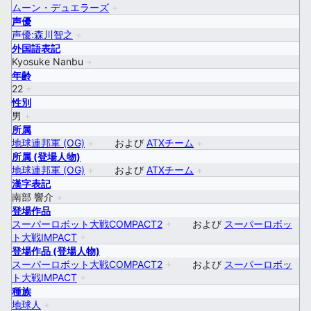
ムーン・デュエラーズ
+
声優
声優:森川智之
+
外国語表記
Kyosuke Nanbu
+
年齢
22
+
性別
男
+
所属
地球連邦軍 (OG)
+
および
ATXチーム
+
所属 (登場人物)
地球連邦軍 (OG)
+
および
ATXチーム
+
漢字表記
南部 響介
+
登場作品
スーパーロボット大戦COMPACT2
+
および
スーパーロボッ
ト大戦IMPACT
+
登場作品 (登場人物)
スーパーロボット大戦COMPACT2
+
および
スーパーロボッ
ト大戦IMPACT
+
種族
地球人
+