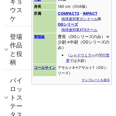
キョ
身長
180 cm（OVA版）
ウス
所属
COMPACT2
・
IMPACT
ケ
地球連邦軍
ガンドール
隊
OGシリーズ
地球連邦軍
ATXチーム
登場
曹長（OGシリーズのみ）→
軍階級
少尉→中尉（OGシリーズの
作品
み）
と役
（
シャドウミラー
の
平行世
柄
界
では大尉）
コールサイン
アサルト4→アサルト1（OGシ
リーズ）
パイ
テンプレートを表示
ロッ
トス
テー
タス