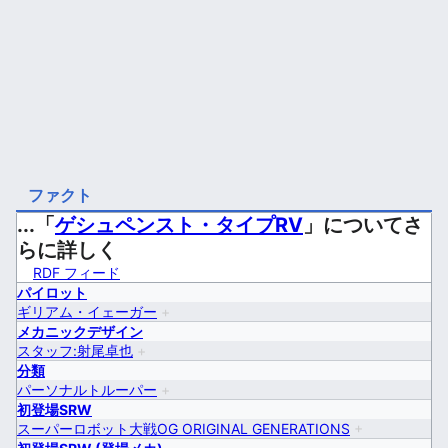
ファクト
...「
ゲシュペンスト・タイプRV
」についてさ
らに詳しく
RDF フィード
パイロット
ギリアム・イェーガー
+
メカニックデザイン
スタッフ:射尾卓也
+
分類
パーソナルトルーパー
+
初登場SRW
スーパーロボット大戦OG ORIGINAL GENERATIONS
+