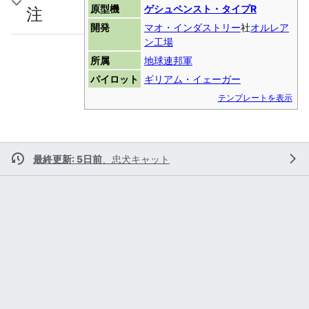
原型機
ゲシュペンスト・タイプR
注
開発
マオ・インダストリー
社
オルレア
ン工場
所属
地球連邦軍
パイロット
ギリアム・イェーガー
テンプレートを表示
最終更新: 5日前
、
忠犬キャット