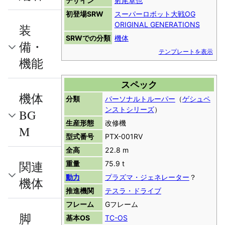
デザイン
射尾卓也
初登場SRW
スーパーロボット大戦OG
ORIGINAL GENERATIONS
装
SRWでの分類
機体
備・
テンプレートを表示
機能
スペック
機体
分類
パーソナルトルーパー
（
ゲシュペ
ンストシリーズ
）
BG
生産形態
改修機
M
型式番号
PTX-001RV
全高
22.8 m
関連
重量
75.9 t
動力
プラズマ・ジェネレーター
？
機体
推進機関
テスラ・ドライブ
フレーム
Gフレーム
脚
基本OS
TC-OS