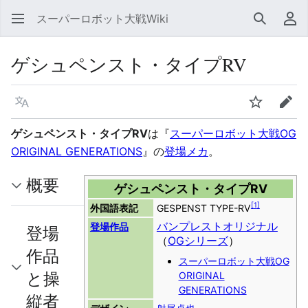
スーパーロボット大戦Wiki
検索
利
ゲシュペンスト・タイプRV
言語
ウォッチ
編集
ゲシュペンスト・タイプRV
は『
スーパーロボット大戦OG
ORIGINAL GENERATIONS
』の
登場メカ
。
概要
ゲシュペンスト・タイプRV
[
1
]
外国語表記
GESPENST TYPE-RV
バンプレストオリジナル
登場作品
登場
（
OGシリーズ
）
作品
スーパーロボット大戦OG
と操
ORIGINAL
GENERATIONS
縦者