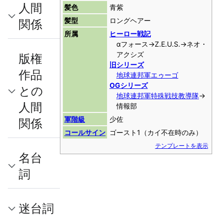
人間
髪色
青紫
髪型
ロングヘアー
関係
所属
ヒーロー戦記
αフォース→Z.E.U.S.→ネオ・
アクシズ
版権
旧シリーズ
作品
地球連邦軍
エゥーゴ
OGシリーズ
との
地球連邦軍
特殊戦技教導隊
→
人間
情報部
軍階級
少佐
関係
コールサイン
ゴースト1（カイ不在時のみ）
テンプレートを表示
名台
詞
迷台詞