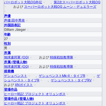
パーロボット大戦OG外伝
+
、
第2次スーパーロボット大戦OG
+
および
スーパーロボット大戦OG ムーン・デュエラーズ
+
声優
声優:田中秀幸
+
外国語表記
Gilliam Jäeger
+
年齢
27
+
性別
男
+
所属
地球連邦軍 (OG)
+
および
特殊戦技教導隊
+
所属 (登場人物)
地球連邦軍 (OG)
+
および
特殊戦技教導隊
+
搭乗機
ゲシュペンスト
+
、
ゲシュペンストMk-II・タイプR
+
、
ゲ
シュペンスト・タイプR
+
、
ゲシュペンスト・タイプRV
+
および
XNガイスト
+
登場作品
ヒーロー戦記 プロジェクト オリュンポス
+
登場作品 (登場人物)
ヒーロー戦記 プロジェクト オリュンポス
+