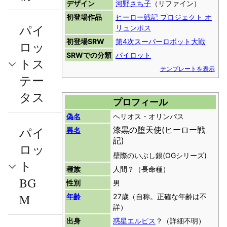
デザイン
河野さち子
（リファイン）
初登場作品
ヒーロー戦記 プロジェクト オ
パイ
リュンポス
初登場SRW
第4次スーパーロボット大戦
ロッ
SRWでの分類
パイロット
トス
テンプレートを表示
テー
タス
プロフィール
偽名
ヘリオス・オリンパス
漆黒の堕天使(ヒーロー戦
パイ
異名
記)
ロッ
壁際のいぶし銀(OGシリーズ)
ト
種族
人間？（長命種）
BG
性別
男
M
年齢
27歳（自称。正確な年齢は不
詳）
出身
惑星エルピス
？（詳細不明）