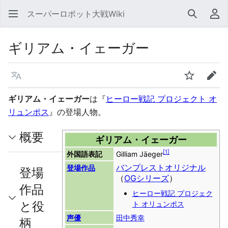
スーパーロボット大戦Wiki
検索
利
ギリアム・イェーガー
言語
ウォッチ
編集
ギリアム・イェーガー
は『
ヒーロー戦記 プロジェクト オ
リュンポス
』の登場人物。
概要
ギリアム・イェーガー
[
1
]
外国語表記
Gilliam Jäeger
バンプレストオリジナル
登場作品
登場
（
OGシリーズ
）
作品
ヒーロー戦記 プロジェク
と役
ト オリュンポス
声優
田中秀幸
柄