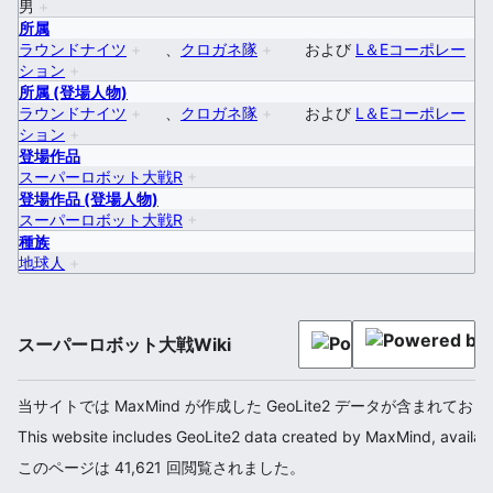
男
+
所属
ラウンドナイツ
+
、
クロガネ隊
+
および
L＆Eコーポレー
ション
+
所属 (登場人物)
ラウンドナイツ
+
、
クロガネ隊
+
および
L＆Eコーポレー
ション
+
登場作品
スーパーロボット大戦R
+
登場作品 (登場人物)
スーパーロボット大戦R
+
種族
地球人
+
スーパーロボット大戦Wiki
当サイトでは MaxMind が作成した GeoLite2 データが含まれてお
This website includes GeoLite2 data created by MaxMind, availab
このページは 41,621 回閲覧されました。