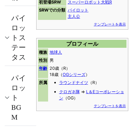
初登場SRW
スーパーロボット大戦R
SRWでの分類
パイロット
パイ
主人公
テンプレートを表示
ロッ
トス
プロフィール
テー
種族
地球人
タス
性別
男
年齢
20歳（R）
18歳（
OGシリーズ
）
パイ
所属
ラウンドナイツ
（R）
ロッ
クロガネ隊
⇒
L＆Eコーポレーショ
ト
ン
（OG）
BG
テンプレートを表示
M