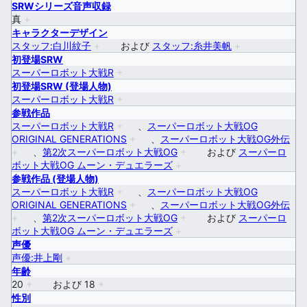
SRWシリーズ音声収録
真
+
キャラクターデザイン
スタッフ:白川紋子
+
および
スタッフ:糸井美帆
+
初登場SRW
スーパーロボット大戦R
+
初登場SRW (登場人物)
スーパーロボット大戦R
+
参戦作品
スーパーロボット大戦R
+
、
スーパーロボット大戦OG
ORIGINAL GENERATIONS
+
、
スーパーロボット大戦OG外伝
+
、
第2次スーパーロボット大戦OG
+
および
スーパーロ
ボット大戦OG ムーン・デュエラーズ
+
参戦作品 (登場人物)
スーパーロボット大戦R
+
、
スーパーロボット大戦OG
ORIGINAL GENERATIONS
+
、
スーパーロボット大戦OG外伝
+
、
第2次スーパーロボット大戦OG
+
および
スーパーロ
ボット大戦OG ムーン・デュエラーズ
+
声優
声優:井上剛
+
年齢
20
+
および
18
+
性別