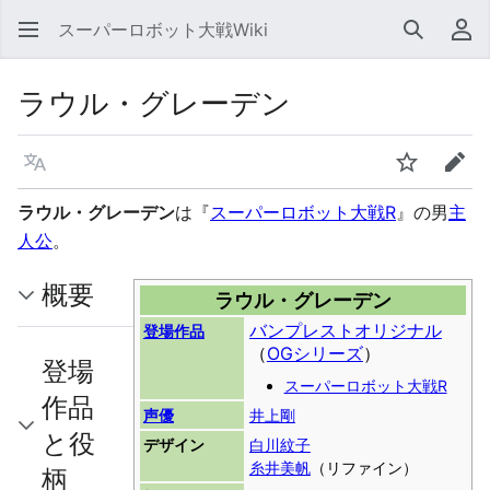
スーパーロボット大戦Wiki
検索
利
ラウル・グレーデン
言語
ウォッチ
編集
ラウル・グレーデン
は『
スーパーロボット大戦R
』の男
主
人公
。
概要
ラウル・グレーデン
バンプレストオリジナル
登場作品
（
OGシリーズ
）
登場
スーパーロボット大戦R
作品
声優
井上剛
と役
デザイン
白川紋子
糸井美帆
（リファイン）
柄