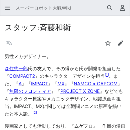
スーパーロボット大戦Wiki
検索
利
スタッフ
:
斉藤和衛
言語
ウォッチ
編集
男性メカデザイナー。
森住惣一郎
氏の友人で、その縁から氏が開発を担当した
[
1
]
『
COMPACT2
』のキャラクターデザインを担当
。ま
た、『
A
』『
IMPACT
』『
MX
』『
NAMCO x CAPCOM
』
『
無限のフロンティア
』『
PROJECT X ZONE
』などでも
キャラクター原案やメカニックデザイン、戦闘原画を担
当。IMPACT、MXに関しては全戦闘アニメの原画を描い
[
2
]
たと本人談。
漫画家としても活動しており、『ムゲフロ』一作目の漫画