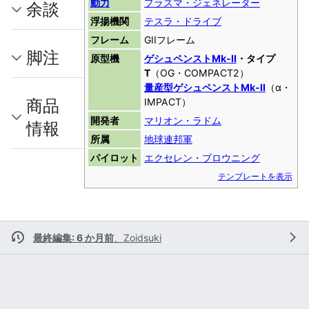
動力
プラズマ・ジェネレーター
余談
浮揚機関
テスラ・ドライブ
フレーム
GIIフレーム
脚注
原型機
ゲシュペンストMk-II
・タイプ
T
（OG・COMPACT2）
量産型ゲシュペンストMk-II
（α・
商品
IMPACT）
開発者
マリオン・ラドム
情報
所属
地球連邦軍
パイロット
エクセレン・ブロウニング
テンプレートを表示
最終編集: 6 か月前
、
Zoidsuki