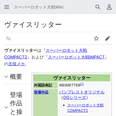
スーパーロボット大戦Wiki
検索
利
ヴァイスリッター
言語
ウォッチ
編集
ヴァイスリッター
は『
スーパーロボット大戦
COMPACT2
』および『
スーパーロボット大戦IMPACT
』
の
主役メカ
。
概要
ヴァイスリッター
[
1
]
外国語表記
WEIßRITTER
バンプレストオリジナル
登場作品
登場
（
OGシリーズ
）
作品
スーパーロボット大戦
と操
COMPACT2