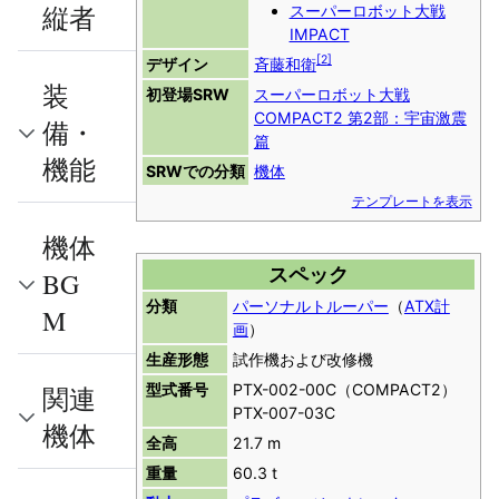
縦者
スーパーロボット大戦
IMPACT
[
2
]
デザイン
斉藤和衛
装
初登場SRW
スーパーロボット大戦
COMPACT2 第2部：宇宙激震
備・
篇
機能
SRWでの分類
機体
テンプレートを表示
機体
スペック
BG
分類
パーソナルトルーパー
（
ATX計
M
画
）
生産形態
試作機および改修機
型式番号
PTX-002-00C（COMPACT2）
関連
PTX-007-03C
機体
全高
21.7 m
重量
60.3 t