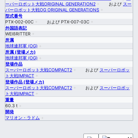
ーパーロボット大戦ORIGINAL GENERATION2
+
および
スー
パーロボット大戦OG ORIGINAL GENERATIONS
+
型式番号
PTX-002-00C
+
および
PTX-007-03C
+
外国語表記
WEIßRITTER
+
所属
地球連邦軍 (OG)
+
所属 (登場メカ)
地球連邦軍 (OG)
+
登場作品
スーパーロボット大戦COMPACT2
+
および
スーパーロボッ
ト大戦IMPACT
+
登場作品 (登場メカ)
スーパーロボット大戦COMPACT2
+
および
スーパーロボッ
ト大戦IMPACT
+
重量
60.3 t
+
開発
マリオン・ラドム
+