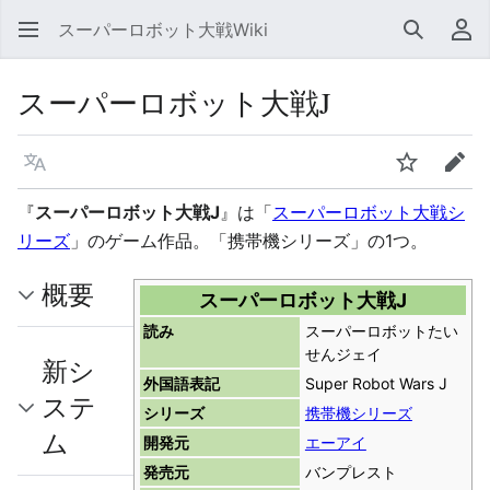
スーパーロボット大戦Wiki
検索
利
スーパーロボット大戦J
言語
ウォッチ
編集
『
スーパーロボット大戦J
』は「
スーパーロボット大戦シ
リーズ
」のゲーム作品。「携帯機シリーズ」の1つ。
概要
スーパーロボット大戦J
読み
スーパーロボットたい
せんジェイ
新シ
外国語表記
Super Robot Wars J
ステ
シリーズ
携帯機シリーズ
ム
開発元
エーアイ
発売元
バンプレスト