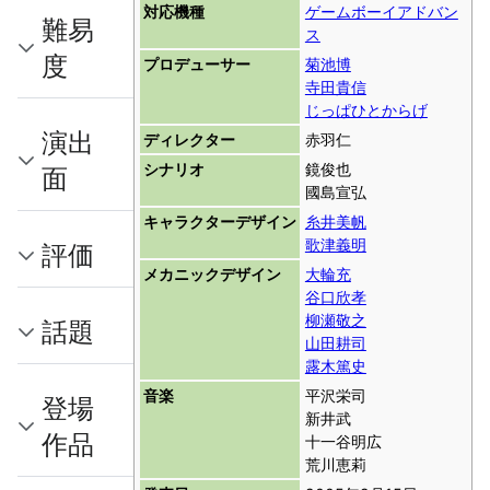
対応機種
ゲームボーイアドバン
難易
ス
度
プロデューサー
菊池博
寺田貴信
じっぱひとからげ
演出
ディレクター
赤羽仁
シナリオ
鏡俊也
面
國島宣弘
キャラクターデザイン
糸井美帆
歌津義明
評価
メカニックデザイン
大輪充
谷口欣孝
柳瀬敬之
話題
山田耕司
露木篤史
音楽
平沢栄司
登場
新井武
作品
十一谷明広
荒川恵莉