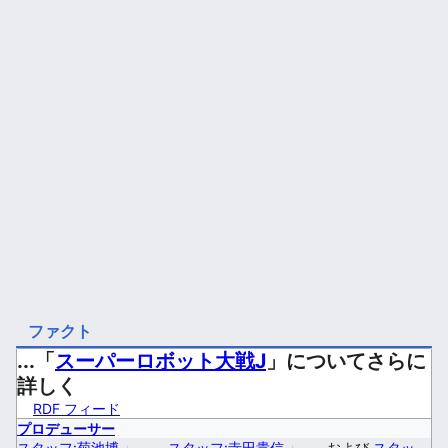
ファクト
...「
スーパーロボット大戦J
」についてさらに
詳しく
RDF フィード
プロデューサー
スタッフ:菊池博
+
、
スタッフ:寺田貴信
+
および
スタッ