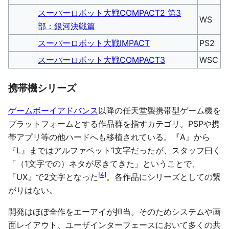
スーパーロボット大戦COMPACT2 第3
WS
部：銀河決戦篇
スーパーロボット大戦IMPACT
PS2
スーパーロボット大戦COMPACT3
WSC
携帯機シリーズ
ゲームボーイアドバンス
以降の任天堂製携帯型ゲーム機を
プラットフォームとする作品群を指すカテゴリ。PSPや携
帯アプリ等の他ハードへも移植されている。『A』から
『L』まではアルファベット1文字だったが、スタッフ曰く
「（1文字での）ネタが尽きてきた」ということで、
[
4
]
『UX』で2文字となった
。各作品にシリーズとしての繋
がりはない。
開発はほぼ全作をエーアイが担当。そのためシステムや画
面レイアウト、ユーザインターフェースにおいて多くの共