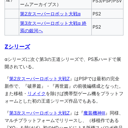
PS3/PSP/PSV
ームアーカイブス）
第2次スーパーロボット大戦α
PS2
第3次スーパーロボット大戦α 終
PS2
焉の銀河へ
Zシリーズ
αシリーズに次ぐ第3の王道シリーズで、PS系ハードで展
開されている。
『
第2次スーパーロボット大戦Z
』はPSPでは最初の完全
新作で、『破界篇』・『再世篇』の前後編構成となった。
また移植・
リメイク
を除けば携帯型ゲーム機をプラットフ
ォームとした初の王道シリーズ作品でもある。
『
第3次スーパーロボット大戦Z
』は『
魔装機神III
』同様、
マルチプラットフォームでリリースし、（移植作である
『XO』を除けば）初のHDハードによる版権スパロボ作品