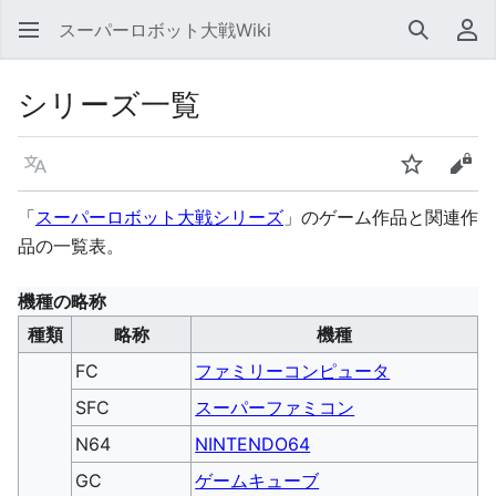
スーパーロボット大戦Wiki
検索
利
シリーズ一覧
言語
ウォッチ
ソー
「
スーパーロボット大戦シリーズ
」のゲーム作品と関連作
品の一覧表。
機種の略称
種類
略称
機種
FC
ファミリーコンピュータ
SFC
スーパーファミコン
N64
NINTENDO64
GC
ゲームキューブ