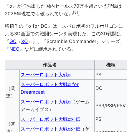
『α』が打ち出した国内セールス70万本超という記録は
[
3
]
2026年現在でも破られていない
。
移植作の『α for DC』は、スパロボ初のフルポリゴンに
よる3D画面での戦闘シーンを実現した。この3D戦闘は
『
GC
（
XO
）』、『Scramble Commander』シリーズ、
『
NEO
』などに継承されている。
作品名
機種
スーパーロボット大戦α
PS
スーパーロボット大戦α for
（関
DC
Dreamcast
連）
スーパーロボット大戦α
（ゲーム
PS3/PSP/PSV
アーカイブス）
スーパーロボット大戦α外伝
PS
（関
スーパーロボット大戦α外伝
（ゲ
連）