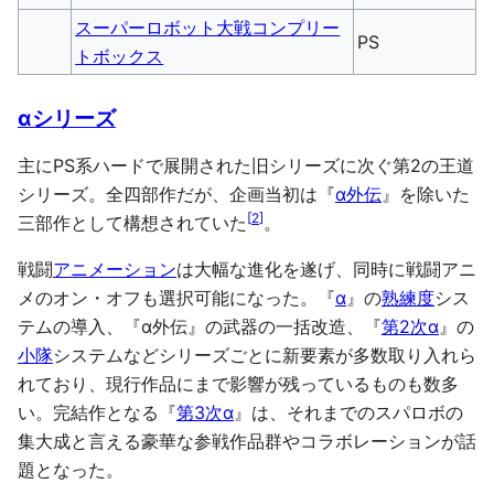
スーパーロボット大戦コンプリー
PS
トボックス
αシリーズ
主にPS系ハードで展開された旧シリーズに次ぐ第2の王道
シリーズ。全四部作だが、企画当初は『
α外伝
』を除いた
[
2
]
三部作として構想されていた
。
戦闘
アニメーション
は大幅な進化を遂げ、同時に戦闘アニ
メのオン・オフも選択可能になった。『
α
』の
熟練度
シス
テムの導入、『α外伝』の武器の一括改造、『
第2次α
』の
小隊
システムなどシリーズごとに新要素が多数取り入れら
れており、現行作品にまで影響が残っているものも数多
い。完結作となる『
第3次α
』は、それまでのスパロボの
集大成と言える豪華な参戦作品群やコラボレーションが話
題となった。