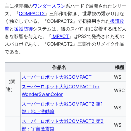
主に携帯機の
ワンダースワン
系ハードで展開されたシリー
ズ。『
COMPACT2
』三部作を除き、世界観の繋がりはな
く独立している。『COMPACT2』で初採用された
援護攻
撃
と
援護防御
システムは、後のスパロボに定着するほど大
きな影響を与えた。『
IMPACT
』はPS2で発売された初の
スパロボであり、『COMPACT2』三部作のリメイク作品
である。
作品名
機種
スーパーロボット大戦COMPACT
WS
（関
スーパーロボット大戦COMPACT for
連）
WSC
WonderSwanColor
スーパーロボット大戦COMPACT2 第1
WS
部：地上激動篇
スーパーロボット大戦COMPACT2 第2
WS
部：宇宙激震篇