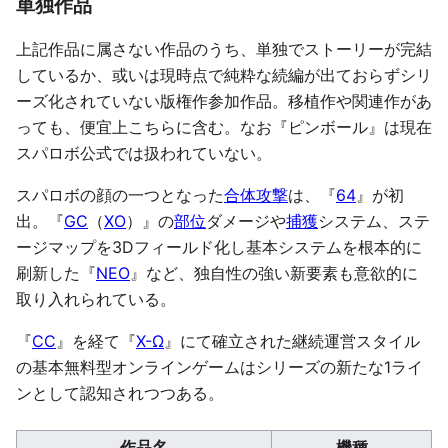
単独作品
上記作品に属さない作品のうち、単独でストーリーが完結
しているか、或いは現時点で純粋な続編が出ておらずシリ
ーズ化されていない版権作参加作品。移植作や関連作があ
っても、便宜上こちらに含む。なお『ピンボール』は現在
スパロボ公式では扱われていない。
スパロボの顔の一つとなった
合体攻撃
は、『
64
』が初
出。『
GC
（
XO
）』の
部位
ダメージや
捕獲
システム、ステ
ージマップを3Dフィールド化し基本システムを根本的に
刷新した『
NEO
』など、独自性の強い新要素も意欲的に
取り入れられている。
『
CC
』を経て『
X-Ω
』にて確立された継続運営スタイル
の基本無料型オンラインゲームはシリーズの新たな1ライ
ンとして認知されつつある。
作品名
機種