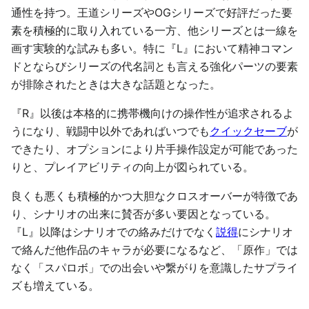
通性を持つ。王道シリーズやOGシリーズで好評だった要
素を積極的に取り入れている一方、他シリーズとは一線を
画す実験的な試みも多い。特に『L』において精神コマン
ドとならびシリーズの代名詞とも言える強化パーツの要素
が排除されたときは大きな話題となった。
『R』以後は本格的に携帯機向けの操作性が追求されるよ
うになり、戦闘中以外であればいつでも
クイックセーブ
が
できたり、オプションにより片手操作設定が可能であった
りと、プレイアビリティの向上が図られている。
良くも悪くも積極的かつ大胆なクロスオーバーが特徴であ
り、シナリオの出来に賛否が多い要因となっている。
『L』以降はシナリオでの絡みだけでなく
説得
にシナリオ
で絡んだ他作品のキャラが必要になるなど、「原作」では
なく「スパロボ」での出会いや繋がりを意識したサプライ
ズも増えている。