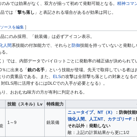
方のみでは効果がなく、双方が揃って初めて発動可能となる。
精神コマ
作品では「
撃ち落し
」と表記される場合があるが効果は同じ。
|
ソースを編集
]
作品にのみ採用、「銃装備」は必ずアイコン表示。
化人間
系技能の付加能力で、それらと
防御
技能を持っていないと発動し
ある。
除く）では、内部データでパイロットごとに発動率の補正値が決められて
0％に出来る「
銃の名手
」という技能が登場。先天で取得している者は
なりの貴重品である。また、
ELS
の攻撃は全部撃ち落としの対象となるの
対ELS用に活用するにはDLCでの入手が必要となる）。
あり、おおむね味方の方が有利に判定される。
技能（スキル）Lv
特殊能力
ニュータイプ
、
NT（X）
：防御技能L
強化人間
、
人工NT
、
カテゴリーF
：
1～9
銃装備
能
それ以外：発動しない
敵：上記の計算結果から更に1/2