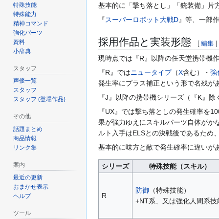
特殊技能
基本的に「撃ち落とし」「銃装備」片
特殊能力
『
スーパーロボット大戦D
』等、一部
精神コマンド
強化パーツ
採用作品と実装形態
資料
[
編集
小辞典
現時点では『R』以降の任天堂携帯機
スタッフ
『R』では
ニュータイプ
（
X
含む）・
強
声優一覧
発生率にプラス補正という形で名残が
スタッフ
『J』以降の携帯機シリーズ（『K』
スタッフ (登場作品)
『UX』では撃ち落としの発生確率を10
その他
果が強力ゆえにスキルパーツ自体がか
話題まとめ
ルト入手はELSとの決戦後であるため、
商品情報
基本的に味方と敵で発生確率に違いが
リンク集
案内
シリーズ
特殊技能（スキル）
最近の更新
おまかせ表示
防御
（特殊技能）
R
ヘルプ
+NT系、又は強化人間系技
ツール