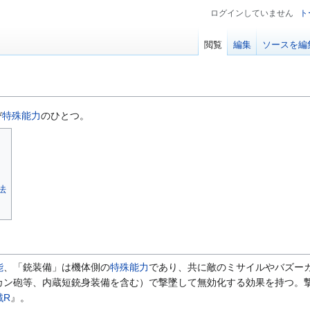
ログインしていません
ト
閲覧
編集
ソースを編
び
特殊能力
のひとつ。
法
能
、「銃装備」は機体側の
特殊能力
であり、共に敵のミサイルやバズー
カン砲等、内蔵短銃身装備を含む）で撃墜して無効化する効果を持つ。撃
戦R
』。