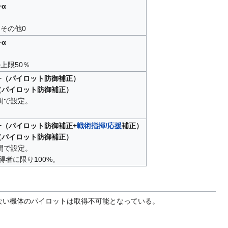
α
・その他0
α
上限50％
+（パイロット防御補正）
（パイロット防御補正）
間で設定。
+（パイロット防御補正+
戦術指揮/応援
補正）
（パイロット防御補正）
間で設定。
得者に限り100%。
ない機体のパイロットは取得不可能となっている。