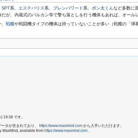
、
SPT
系、
エステバリス
系、
ブレンパワード
系、
ボン太くん
など多数に
称だが、内蔵式のバルカン等で撃ち落としを行う機体もあれば、オール
か、
戦艦
や戦闘機タイプの機体は持っていないことが多い（戦艦の「弾
19:38 です。
e2 データが含まれており、
https://www.maxmind.com
から入手いただけます。
by MaxMind, available from
https://www.maxmind.com
.