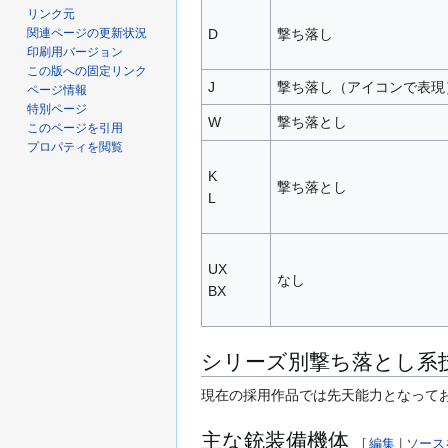
リンク元
関連ページの更新状況
D
撃ち落し
印刷用バージョン
この版への固定リンク
J
撃ち落し（アイコンで表現
ページ情報
特別ページ
W
撃ち落とし
このページを引用
プロパティを閲覧
K
撃ち落とし
L
UX
なし
BX
シリーズ別撃ち落とし系
現在の採用作品では先天能力となって
主な銃装備機体
[
編集
|
ソース