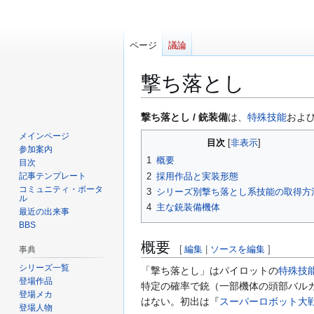
ページ
議論
撃ち落とし
ナ
検
撃ち落とし / 銃装備
は、
特殊技能
およ
ビ
索
メインページ
目次
ゲ
に
参加案内
1
概要
ー
移
目次
2
採用作品と実装形態
記事テンプレート
シ
動
コミュニティ・ポータ
3
シリーズ別撃ち落とし系技能の取得方
ョ
ル
4
主な銃装備機体
ン
最近の出来事
に
BBS
移
概要
[
編集
|
ソースを編集
]
事典
動
シリーズ一覧
「撃ち落とし」はパイロットの
特殊技
登場作品
特定の確率で銃（一部機体の頭部バル
登場メカ
はない。初出は『
スーパーロボット大
登場人物