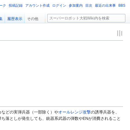
ーク
投稿記録
アカウント作成
ログイン
参加案内
目次
最近の出来事
BBS
検
集
履歴表示
その他
索
カなどの実弾兵器（一部除く）や
オールレンジ攻撃
の誘導兵器を、
ち落としが発生しても、銃器系武器の弾数やENが消費されること