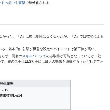
ンド
の
必中
や
直撃
で無効化される。
なかった。『D』以後は制限はなくなったが、『D』では技能による
いる。基本的に射撃が得意な設定のパイロットは補正値が高い。
おらず、同名の
スキルパーツ
でのみ取得が可能となっているが、効
で、銃の名手はELS相手には最大の効果を発揮する（ただしデフォ
発生確率
v/12
防御技能Lv/14