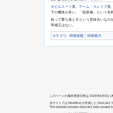
モビルスーツ
系、
アーム・スレイブ
系
下の機体が多い。「銃装備」という名
狙って撃ち落とすという意味合いなの
率補正はない。
カテゴリ
:
特殊技能
特殊能力
このページの最終更新日時は 2026年8月6日 (木) 
当サイトでは MaxMind が作成した GeoLit
This website includes GeoLite2 data created 