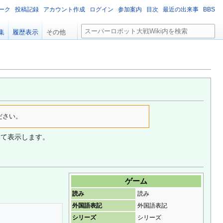
ーク
投稿記録
アカウント作成
ログイン
参加案内
目次
最近の出来事
BBS
検
集
履歴表示
その他
索
ださい。
いて表示します。
ゲーム
読み
読み
外国語表記
外国語表記
シリーズ
シリーズ