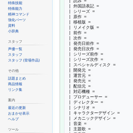
| 読み = 

特殊技能
| 外国語表記 = 

特殊能力
| シリーズ = 

精神コマンド
| 原作 = 

強化パーツ
| 移植版 = 

資料
| リメイク版 = 

小辞典
| 前作 = 

| 次作 = 

スタッフ
| 発売日前作 = 

| 発売日次作 = 

声優一覧
| シリーズ前作 = 

スタッフ
| シリーズ次作 = 

スタッフ (登場作品)
| スペシャルディスク = 

| 開発元 = 

その他
| 運営元 = 

話題まとめ
| 発売元 = 

商品情報
| 配信元 = 

リンク集
| 対応機種 = 

| プロデューサー = 

案内
| ディレクター = 

| シナリオ = 

最近の更新
| キャラクターデザイン = 

おまかせ表示
| メカニックデザイン = 

ヘルプ
| 音楽 = 

| 主題歌 = 

ツール