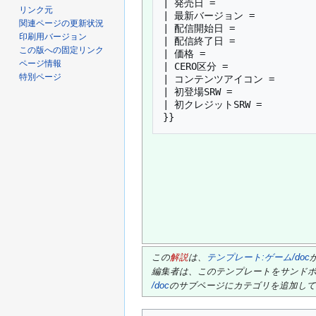
| 発売日 = 

リンク元
| 最新バージョン = 

関連ページの更新状況
| 配信開始日 = 

印刷用バージョン
| 配信終了日 = 

この版への固定リンク
| 価格 = 

ページ情報
| CERO区分 = 

特別ページ
| コンテンツアイコン = 

| 初登場SRW = 

| 初クレジットSRW = 

この
解説
は、
テンプレート:ゲーム/doc
編集者は、このテンプレートをサンド
/doc
のサブページにカテゴリを追加し