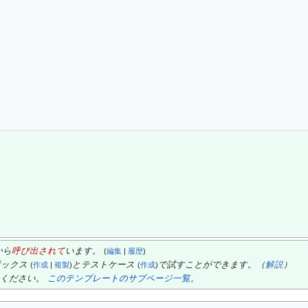
から
呼び出されて
います。
(
編集
|
履歴
)
ボックス
とテストケース
で試すことができます。（
解説
）
(
作成
|
複製
)
(
作成
)
てください。
このテンプレートのサブページ一覧。