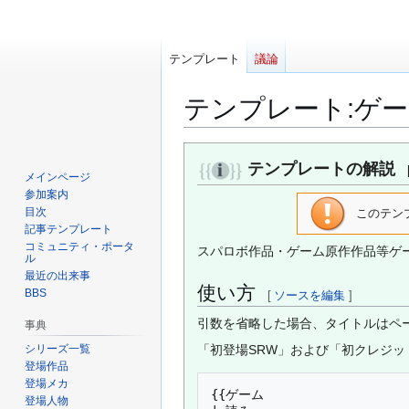
テンプレート
議論
テンプレート
:
ゲー
ナ
検
テンプレートの解説
ビ
索
メインページ
ゲ
に
参加案内
ー
移
目次
このテン
記事テンプレート
シ
動
コミュニティ・ポータ
スパロボ作品・ゲーム原作作品等ゲ
ョ
ル
ン
最近の出来事
使い方
に
BBS
[
ソースを編集
]
移
引数を省略した場合、タイトルはペ
事典
動
シリーズ一覧
「初登場SRW」および「初クレジッ
登場作品
登場メカ
{{ゲーム

登場人物