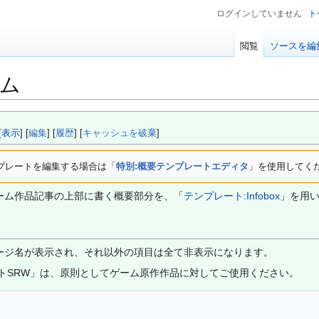
ログインしていません
ト
閲覧
ソースを編
ム
[
表示
] [
編集
] [
履歴
] [
キャッシュを破棄
]
プレートを編集する場合は「
特別:概要テンプレートエディタ
」を使用してく
ーム作品記事の上部に書く概要部分を、「
テンプレート:Infobox
」を用
ージ名が表示され、それ以外の項目は全て非表示になります。
トSRW」は、原則としてゲーム原作作品に対してご使用ください。