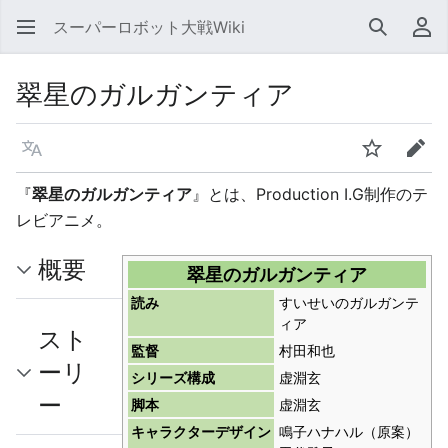
スーパーロボット大戦Wiki
検索
利
翠星のガルガンティア
言語
ウォッチ
編集
『
翠星のガルガンティア
』とは、Production I.G制作のテ
レビアニメ。
概要
翠星のガルガンティア
読み
すいせいのガルガンテ
ィア
スト
監督
村田和也
ーリ
シリーズ構成
虚淵玄
ー
脚本
虚淵玄
キャラクターデザイン
鳴子ハナハル（原案）