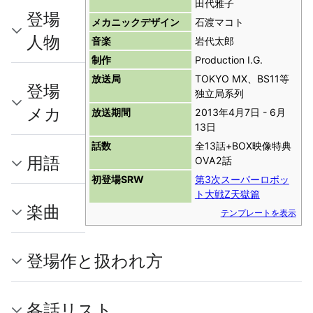
田代雅子
登場
メカニックデザイン
石渡マコト
人物
音楽
岩代太郎
制作
Production I.G.
放送局
TOKYO MX、BS11等
登場
独立局系列
メカ
放送期間
2013年4月7日 - 6月
13日
話数
全13話+BOX映像特典
用語
OVA2話
初登場SRW
第3次スーパーロボッ
ト大戦Z天獄篇
楽曲
テンプレートを表示
登場作と扱われ方
各話リスト