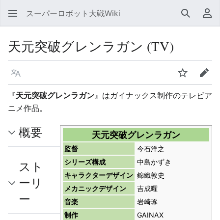
スーパーロボット大戦Wiki
検索
利
天元突破グレンラガン (TV)
言語
ウォッチ
編集
『
天元突破グレンラガン
』はガイナックス制作のテレビア
ニメ作品。
概要
天元突破グレンラガン
監督
今石洋之
シリーズ構成
中島かずき
スト
キャラクターデザイン
錦織敦史
ーリ
メカニックデザイン
吉成曜
ー
音楽
岩崎琢
制作
GAINAX