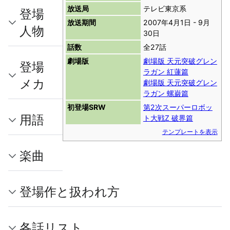
放送局
テレビ東京系
登場
放送期間
2007年4月1日 - 9月
人物
30日
話数
全27話
劇場版
劇場版 天元突破グレン
登場
ラガン 紅蓮篇
メカ
劇場版 天元突破グレン
ラガン 螺巌篇
初登場SRW
第2次スーパーロボッ
用語
ト大戦Z 破界篇
テンプレートを表示
楽曲
登場作と扱われ方
各話リスト