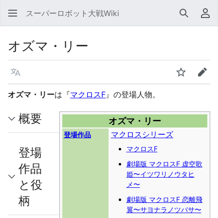
スーパーロボット大戦Wiki
検索
利
オズマ・リー
言語
ウォッチ
編集
オズマ・リー
は『
マクロスF
』の登場人物。
概要
オズマ・リー
マクロスシリーズ
登場作品
マクロスF
登場
劇場版 マクロスF 虚空歌
作品
姫〜イツワリノウタヒ
と役
メ〜
柄
劇場版 マクロスF 恋離飛
翼〜サヨナラノツバサ〜