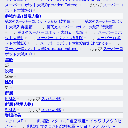
スーパーロボット大戦Operation Extend
+
および
スーパーロ
ボット大戦X-Ω
+
参戦作品 (登場人物)
第2次スーパーロボット大戦Z 破界篇
+
、
第2次スーパーロボッ
ト大戦Z 再世篇
+
、
第3次スーパーロボット大戦Z 時獄篇
+
、
第3次スーパーロボット大戦Z 天獄篇
+
、
スーパーロボ
ット大戦L
+
、
スーパーロボット大戦UX
+
、
スーパーロボ
ット大戦BX
+
、
スーパーロボット大戦Card Chronicle
+
、
スーパーロボット大戦Operation Extend
+
および
スーパーロ
ボット大戦X-Ω
+
年齢
27
+
役職
隊長
+
性別
男
+
所属
S.M.S
+
および
スカル小隊
+
所属 (登場人物)
S.M.S
+
および
スカル小隊
+
登場作品
マクロスF
+
、
劇場版 マクロスF 虚空歌姫〜イツワリノウタヒ
メ〜
+
、
劇場版 マクロスF 恋離飛翼〜サヨナラノツバサ〜