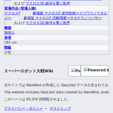
+
および
マクロス30 銀河を繋ぐ歌声
+
登場作品 (登場人物)
マクロスF
+
、
劇場版 マクロスF 虚空歌姫〜イツワリノウタヒ
メ〜
+
、
劇場版 マクロスF 恋離飛翼〜サヨナラノツバサ〜
+
および
マクロス30 銀河を繋ぐ歌声
+
種族
地球人
+
身長
185 cm
+
階級
少佐
+
スーパーロボット大戦Wiki
当サイトでは MaxMind が作成した GeoLite2 データが含まれてお
This website includes GeoLite2 data created by MaxMind, availab
このページは 65,016 回閲覧されました。
プライバシー・ポリシー
デスクトップ