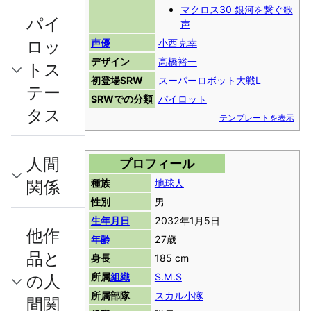
マクロス30 銀河を繋ぐ歌
パイ
声
ロッ
声優
小西克幸
デザイン
高橋裕一
トス
初登場SRW
スーパーロボット大戦L
テー
SRWでの分類
パイロット
タス
テンプレートを表示
人間
プロフィール
関係
種族
地球人
性別
男
生年月日
2032年1月5日
他作
年齢
27歳
品と
身長
185 cm
の人
所属
組織
S.M.S
所属部隊
スカル小隊
間関