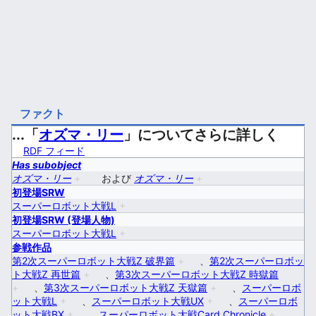
ファクト
...「
オズマ・リー
」についてさらに詳しく
RDF フィード
Has subobject
オズマ・リー
+
および
オズマ・リー
+
初登場SRW
スーパーロボット大戦L
+
初登場SRW (登場人物)
スーパーロボット大戦L
+
参戦作品
第2次スーパーロボット大戦Z 破界篇
+
、
第2次スーパーロボッ
ト大戦Z 再世篇
+
、
第3次スーパーロボット大戦Z 時獄篇
+
、
第3次スーパーロボット大戦Z 天獄篇
+
、
スーパーロボ
ット大戦L
+
、
スーパーロボット大戦UX
+
、
スーパーロボ
ット大戦BX
+
、
スーパーロボット大戦Card Chronicle
+
、