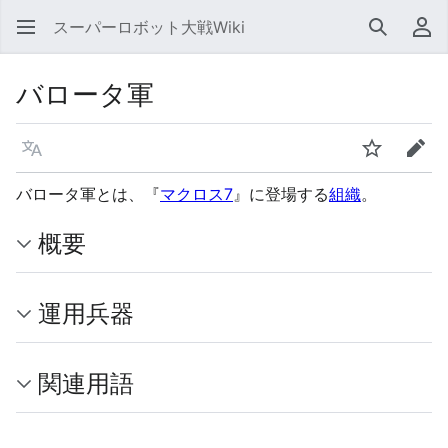
スーパーロボット大戦Wiki
検索
利
バロータ軍
言語
ウォッチ
編集
バロータ軍とは、『
マクロス7
』に登場する
組織
。
概要
運用兵器
関連用語