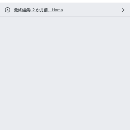
最終編集: 2 か月前
、
Hama