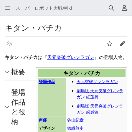
スーパーロボット大戦Wiki
検索
利
キタン・バチカ
言語
ウォッチ
編集
キタン・バチカ
は『
天元突破グレンラガン
』の登場人物。
概要
キタン・バチカ
登場作品
天元突破グレンラガン
登場
劇場版 天元突破グレンラ
ガン 紅蓮篇
作品
劇場版 天元突破グレンラ
と役
ガン 螺巌篇
柄
声優
谷山紀章
デザイン
錦織敦史