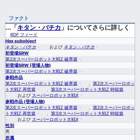
ファクト
...「
キタン・バチカ
」についてさらに詳しく
RDF フィード
Has subobject
キタン・バチカ
+
および
キタン・バチカ
+
初登場SRW
第2次スーパーロボット大戦Z 破界篇
+
初登場SRW (登場人物)
第2次スーパーロボット大戦Z 破界篇
+
参戦作品
第2次スーパーロボット大戦Z 破界篇
+
、
第2次スーパーロボッ
ト大戦Z 再世篇
+
、
第3次スーパーロボット大戦Z 時獄篇
+
および
スーパーロボット大戦X
+
参戦作品 (登場人物)
第2次スーパーロボット大戦Z 破界篇
+
、
第2次スーパーロボッ
ト大戦Z 再世篇
+
、
第3次スーパーロボット大戦Z 時獄篇
+
および
スーパーロボット大戦X
+
性別
男
+
所属