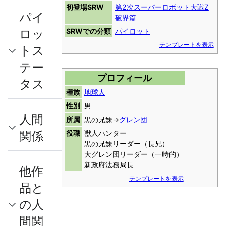
初登場SRW
第2次スーパーロボット大戦Z
パイ
破界篇
ロッ
SRWでの分類
パイロット
テンプレートを表示
トス
テー
プロフィール
タス
種族
地球人
性別
男
人間
所属
黒の兄妹→
グレン団
関係
役職
獣人ハンター
黒の兄妹リーダー（長兄）
大グレン団リーダー（一時的）
新政府法務局長
他作
テンプレートを表示
品と
の人
間関