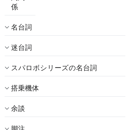
係
名台詞
迷台詞
スパロボシリーズの名台詞
搭乗機体
余談
脚注