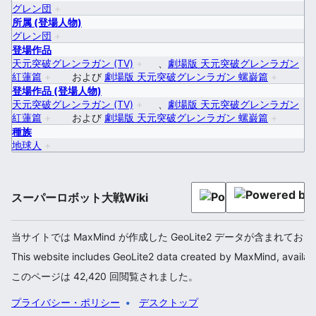
グレン団
+
所属 (登場人物)
グレン団
+
登場作品
天元突破グレンラガン (TV)
+
、
劇場版 天元突破グレンラガン
紅蓮篇
+
および
劇場版 天元突破グレンラガン 螺巌篇
+
登場作品 (登場人物)
天元突破グレンラガン (TV)
+
、
劇場版 天元突破グレンラガン
紅蓮篇
+
および
劇場版 天元突破グレンラガン 螺巌篇
+
種族
地球人
+
スーパーロボット大戦Wiki
当サイトでは MaxMind が作成した GeoLite2 データが含まれてお
This website includes GeoLite2 data created by MaxMind, availab
このページは 42,420 回閲覧されました。
プライバシー・ポリシー
デスクトップ