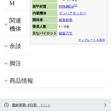
M
[
2
]
装甲材質
特殊鋼Da
内蔵機体
マッハアタッカー
関連
開発者
破嵐創造
乗員人数
1～4名
機体
主なパイロット
破嵐万丈
テンプレートを表示
余談
脚注
商品情報
最終更新: 8日前
、
もにゃ