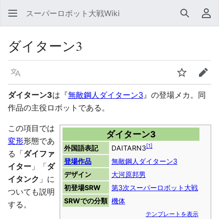
スーパーロボット大戦Wiki
検索
利
ダイターン3
言語
ウォッチ
編集
ダイターン3
は『
無敵鋼人ダイターン3
』の登場メカ。同
作品の主役ロボットである。
この項目では
ダイターン3
変形
形態であ
[
1
]
外国語表記
DAITARN3
る「
ダイファ
登場作品
無敵鋼人ダイターン3
イター
」「
ダ
デザイン
大河原邦男
イタンク
」に
初登場SRW
第3次スーパーロボット大戦
ついても説明
SRWでの分類
機体
する。
テンプレートを表示