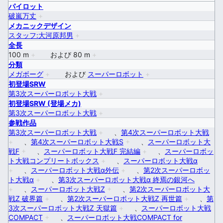
パイロット
破嵐万丈
+
メカニックデザイン
スタッフ:大河原邦男
+
全長
100 m
+
および
80 m
+
分類
メガボーグ
+
および
スーパーロボット
+
初登場SRW
第3次スーパーロボット大戦
+
初登場SRW (登場メカ)
第3次スーパーロボット大戦
+
参戦作品
第3次スーパーロボット大戦
+
、
第4次スーパーロボット大戦
+
、
第4次スーパーロボット大戦S
+
、
スーパーロボット大
戦F
+
、
スーパーロボット大戦F 完結編
+
、
スーパーロボッ
ト大戦コンプリートボックス
+
、
スーパーロボット大戦α
+
、
スーパーロボット大戦α外伝
+
、
第2次スーパーロボッ
ト大戦α
+
、
第3次スーパーロボット大戦α 終焉の銀河へ
+
、
スーパーロボット大戦Z
+
、
第2次スーパーロボット大
戦Z 破界篇
+
、
第2次スーパーロボット大戦Z 再世篇
+
、
第
3次スーパーロボット大戦Z 天獄篇
+
、
スーパーロボット大戦
COMPACT
+
、
スーパーロボット大戦COMPACT for