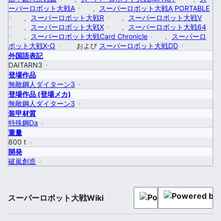
ーパーロボット大戦A
+
、
スーパーロボット大戦A PORTABLE
+
、
スーパーロボット大戦R
+
、
スーパーロボット大戦V
+
、
スーパーロボット大戦X
+
、
スーパーロボット大戦64
+
、
スーパーロボット大戦Card Chronicle
+
、
スーパーロ
ボット大戦X-Ω
+
および
スーパーロボット大戦DD
+
外国語表記
DAITARN3
+
登場作品
無敵鋼人ダイターン3
+
登場作品 (登場メカ)
無敵鋼人ダイターン3
+
装甲材質
特殊鋼Da
+
重量
800 t
+
開発
破嵐創造
+
スーパーロボット大戦Wiki