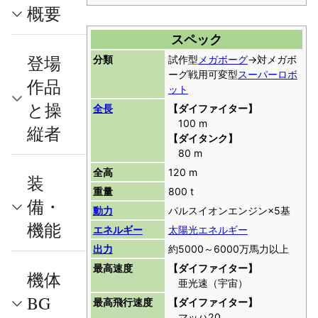
概要
スペック
登場
分類
試作型
メガボーグ
→対メガボ
ーグ戦用可変型
スーパーロボ
作品
ット
と操
全長
【ダイファイター】
100 m
縦者
【ダイタンク】
80 m
全高
120 m
装
重量
800 t
備・
動力
パルスイオンエンジン×5基
機能
エネルギー
太陽光エネルギー
出力
約5000～6000万馬力以上
最高速度
【ダイファイター】
機体
亜光速（宇宙）
BG
最高飛行速度
【ダイファイター】
マッハ20