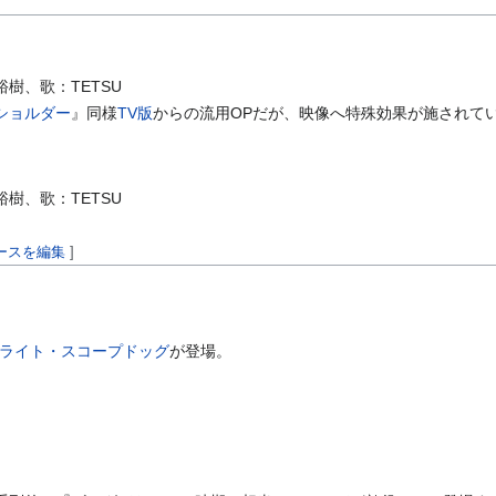
樹、歌：TETSU
ショルダー
』同様
TV版
からの流用OPだが、映像へ特殊効果が施されて
樹、歌：TETSU
ースを編集
]
ライト・スコープドッグ
が登場。