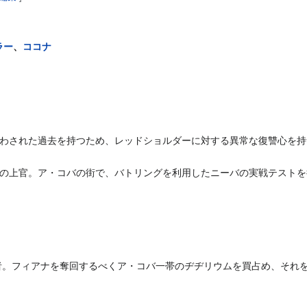
ラー
、
ココナ
わされた過去を持つため、レッドショルダーに対する異常な復讐心を持
の上官。ア・コバの街で、バトリングを利用したニーバの実戦テストを
者。フィアナを奪回するべくア・コバ一帯のヂヂリウムを買占め、それ