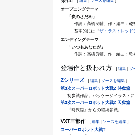
[
編集
|
ソースを編集
]
オープニングテーマ
「炎のさだめ」
作詞：高橋良輔、作・編曲：乾裕
基本的には『
ザ・ラストレッド
エンディングテーマ
「いつもあなたが」
作詞：高橋良輔、作・編曲：乾裕
登場作と扱われ方
[
編集
|
ソ
Zシリーズ
[
編集
|
ソースを編集
]
第3次スーパーロボット大戦Z 時獄篇
初参戦作品。パッケージイラストに
第3次スーパーロボット大戦Z 天獄篇
『時獄篇』からの継続参戦。
VXT三部作
[
編集
|
ソースを編集
]
スーパーロボット大戦T