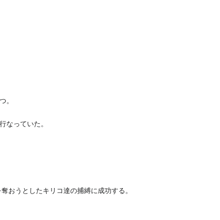
つ。
行なっていた。
を奪おうとしたキリコ達の捕縛に成功する。