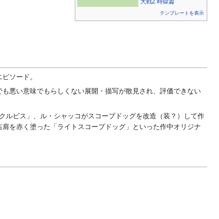
大戦Z 時獄篇
テンプレートを表示
エピソード。
でも悪い意味でもらしくない展開・描写が散見され、評価できない
エクルビス」、ル・シャッコがスコープドッグを改造（装？）して作
右肩を赤く塗った「ライトスコープドッグ」といった作中オリジナ