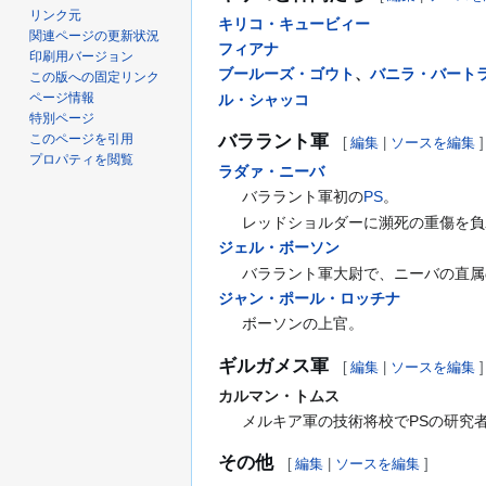
リンク元
キリコ・キュービィー
関連ページの更新状況
フィアナ
印刷用バージョン
ブールーズ・ゴウト
、
バニラ・バート
この版への固定リンク
ページ情報
ル・シャッコ
特別ページ
このページを引用
バララント軍
[
編集
|
ソースを編集
]
プロパティを閲覧
ラダァ・ニーバ
バララント軍初の
PS
。
レッドショルダーに瀕死の重傷を負
ジェル・ボーソン
バララント軍大尉で、ニーバの直属
ジャン・ポール・ロッチナ
ボーソンの上官。
ギルガメス軍
[
編集
|
ソースを編集
]
カルマン・トムス
メルキア軍の技術将校でPSの研究
その他
[
編集
|
ソースを編集
]