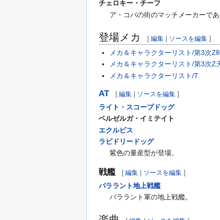
チェロキー・チーフ
ア・コバの街のマッチメーカーであ
登場メカ
[
編集
|
ソースを編集
]
メカ＆キャラクターリスト/第3次Z
メカ＆キャラクターリスト/第3次Z
メカ＆キャラクターリスト/T
AT
[
編集
|
ソースを編集
]
ライト・スコープドッグ
ベルゼルガ・イミテイト
エクルビス
ラビドリードッグ
紫色の量産型が登場。
戦艦
[
編集
|
ソースを編集
]
バララント地上戦艦
バララント軍の地上戦艦。
楽曲