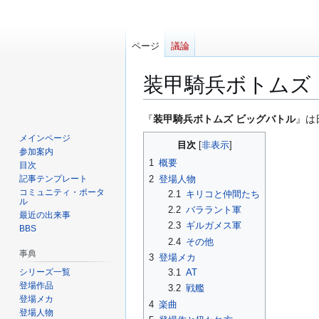
ページ
議論
装甲騎兵ボトムズ
ナ
検
『
装甲騎兵ボトムズ ビッグバトル
』は
ビ
索
メインページ
目次
ゲ
に
参加案内
1
概要
ー
移
目次
2
登場人物
記事テンプレート
シ
動
コミュニティ・ポータ
2.1
キリコと仲間たち
ョ
ル
2.2
バララント軍
ン
最近の出来事
2.3
ギルガメス軍
に
BBS
2.4
その他
移
事典
3
登場メカ
動
シリーズ一覧
3.1
AT
登場作品
3.2
戦艦
登場メカ
4
楽曲
登場人物