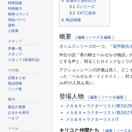
5
登場作と扱われ方
特殊技能
5.1
Zシリーズ
特殊能力
5.2
VXT三部作
精神コマンド
強化パーツ
6
商品情報
資料
小辞典
概要
[
編集
|
ソースを編集
]
スタッフ
ボトムズシリーズ
の一つ。『
装甲騎兵
声優一覧
スタッフ
外伝小説『青の騎士ベルゼルガ物語』
スタッフ (登場作品)
とする声と、明るくヒロイックなノリ
アクションシーンの評価は高く、どこ
その他
った「ベルゼルガ・イミテイト」、対
話題まとめ
ルATの人気も高い。
商品情報
リンク集
登場人物
[
編集
|
ソースを編集
]
案内
メカ＆キャラクターリスト/第3次Z
最近の更新
メカ＆キャラクターリスト/第3次Z
おまかせ表示
ヘルプ
メカ＆キャラクターリスト/T
ツール
キリコと仲間たち
[
編集
|
ソースを