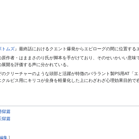
ボトムズ
』最終話におけるクエント爆発からエピローグの間に位置する
の原作者・はままさのり氏が脚本を手がけており、そのせいかいい意味
の展開を評価する声に分かれている。
ぞのクリーチャーのような頭部と活躍が特徴のバララント製PS用AT「
エクルビス用にキリコが全身を軽量化した上にわざわざ心理効果目的で
時獄篇
天獄篇
編集
]