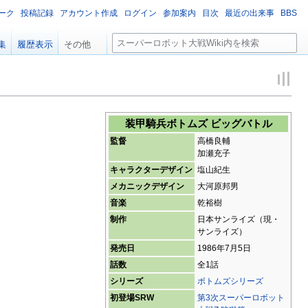
ーク
投稿記録
アカウント作成
ログイン
参加案内
目次
最近の出来事
BBS
検
集
履歴表示
その他
索
装甲騎兵ボトムズ ビッグバトル
監督
高橋良輔
加瀬充子
キャラクターデザイン
塩山紀生
メカニックデザイン
大河原邦男
音楽
乾裕樹
制作
日本サンライズ（現・
サンライズ）
発売日
1986年7月5日
話数
全1話
シリーズ
ボトムズシリーズ
初登場SRW
第3次スーパーロボット