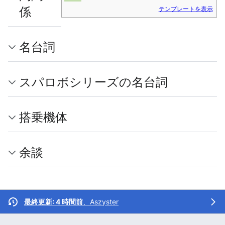
係
テンプレートを表示
名台詞
スパロボシリーズの名台詞
搭乗機体
余談
最終更新: 4 時間前
、
Aszyster