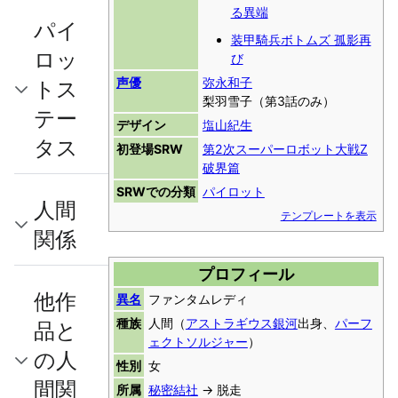
る異端
パイ
装甲騎兵ボトムズ 孤影再
ロッ
び
声優
弥永和子
トス
梨羽雪子（第3話のみ）
テー
デザイン
塩山紀生
タス
初登場SRW
第2次スーパーロボット大戦Z
破界篇
SRWでの分類
パイロット
人間
テンプレートを表示
関係
プロフィール
他作
異名
ファンタムレディ
種族
人間（
アストラギウス銀河
出身、
パーフ
品と
ェクトソルジャー
）
の人
性別
女
間関
所属
秘密結社
→ 脱走