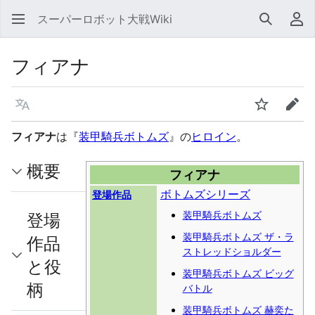
スーパーロボット大戦Wiki
検索
利
フィアナ
言語
ウォッチ
編集
フィアナ
は『
装甲騎兵ボトムズ
』の
ヒロイン
。
概要
フィアナ
ボトムズシリーズ
登場作品
装甲騎兵ボトムズ
登場
装甲騎兵ボトムズ ザ・ラ
作品
ストレッドショルダー
と役
装甲騎兵ボトムズ ビッグ
柄
バトル
装甲騎兵ボトムズ 赫奕た