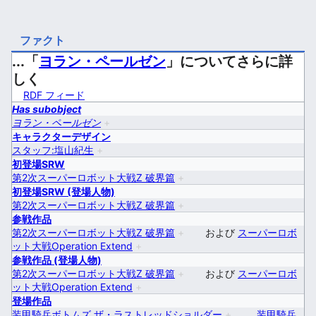
ファクト
...「
ヨラン・ペールゼン
」についてさらに詳
しく
RDF フィード
Has subobject
ヨラン・ペールゼン
+
キャラクターデザイン
スタッフ:塩山紀生
+
初登場SRW
第2次スーパーロボット大戦Z 破界篇
+
初登場SRW (登場人物)
第2次スーパーロボット大戦Z 破界篇
+
参戦作品
第2次スーパーロボット大戦Z 破界篇
+
および
スーパーロボ
ット大戦Operation Extend
+
参戦作品 (登場人物)
第2次スーパーロボット大戦Z 破界篇
+
および
スーパーロボ
ット大戦Operation Extend
+
登場作品
装甲騎兵ボトムズ ザ・ラストレッドショルダー
+
、
装甲騎兵