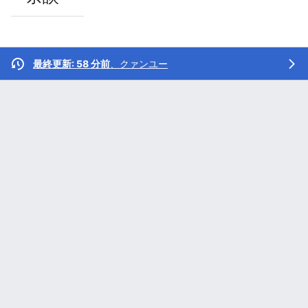
最終更新: 58 分前
、
クァンユー