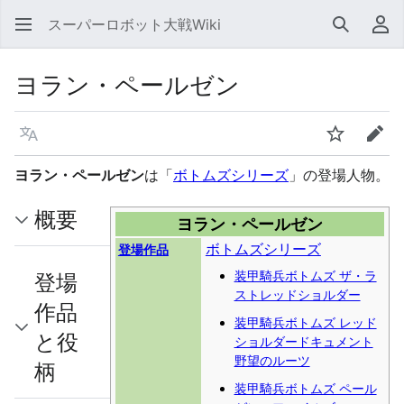
スーパーロボット大戦Wiki
検索
利
ヨラン・ペールゼン
言語
ウォッチ
編集
ヨラン・ペールゼン
は「
ボトムズシリーズ
」の登場人物。
概要
ヨラン・ペールゼン
ボトムズシリーズ
登場作品
装甲騎兵ボトムズ ザ・ラ
登場
ストレッドショルダー
作品
装甲騎兵ボトムズ レッド
と役
ショルダードキュメント
野望のルーツ
柄
装甲騎兵ボトムズ ペール