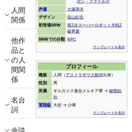
ゼン・ファイルズ
人間
声優
大塚周夫
デザイン
塩山紀生
関係
初登場SRW
第2次スーパーロボット大戦Z
破界篇
他作
SRWでの分類
NPC
テンプレートを表示
品と
の人
プロフィール
間関
種族
人間（
アストラギウス銀河
出身）
係
性別
男
所属
ギルガメス連合メルキア軍 →
秘密結
社
名台
軍階級
大佐 → 少将
詞
テンプレートを表示
余談