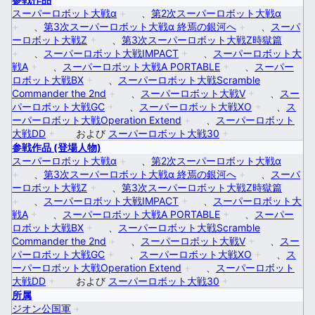
スーパーロボット大戦α
+
、
第2次スーパーロボット大戦α
+
、
第3次スーパーロボット大戦α 終焉の銀河へ
+
、
スーパ
ーロボット大戦Z
+
、
第3次スーパーロボット大戦Z時獄篇
+
、
スーパーロボット大戦IMPACT
+
、
スーパーロボット大
戦A
+
、
スーパーロボット大戦A PORTABLE
+
、
スーパー
ロボット大戦BX
+
、
スーパーロボット大戦Scramble
Commander the 2nd
+
、
スーパーロボット大戦V
+
、
スー
パーロボット大戦GC
+
、
スーパーロボット大戦XO
+
、
ス
ーパーロボット大戦Operation Extend
+
、
スーパーロボット
大戦DD
+
および
スーパーロボット大戦30
+
参戦作品 (登場人物)
スーパーロボット大戦α
+
、
第2次スーパーロボット大戦α
+
、
第3次スーパーロボット大戦α 終焉の銀河へ
+
、
スーパ
ーロボット大戦Z
+
、
第3次スーパーロボット大戦Z時獄篇
+
、
スーパーロボット大戦IMPACT
+
、
スーパーロボット大
戦A
+
、
スーパーロボット大戦A PORTABLE
+
、
スーパー
ロボット大戦BX
+
、
スーパーロボット大戦Scramble
Commander the 2nd
+
、
スーパーロボット大戦V
+
、
スー
パーロボット大戦GC
+
、
スーパーロボット大戦XO
+
、
ス
ーパーロボット大戦Operation Extend
+
、
スーパーロボット
大戦DD
+
および
スーパーロボット大戦30
+
所属
ジオン公国軍
+