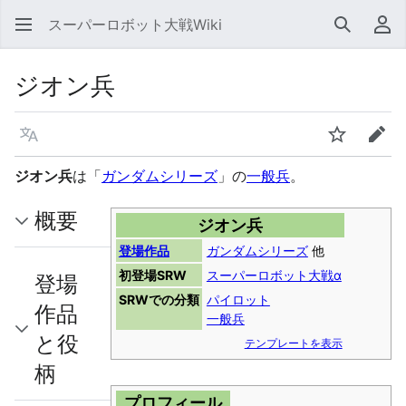
スーパーロボット大戦Wiki
検索
利
ジオン兵
言語
ウォッチ
編集
ジオン兵
は「
ガンダムシリーズ
」の
一般兵
。
概要
ジオン兵
登場作品
ガンダムシリーズ
他
初登場SRW
スーパーロボット大戦α
登場
SRWでの分類
パイロット
作品
一般兵
と役
テンプレートを表示
柄
プロフィール