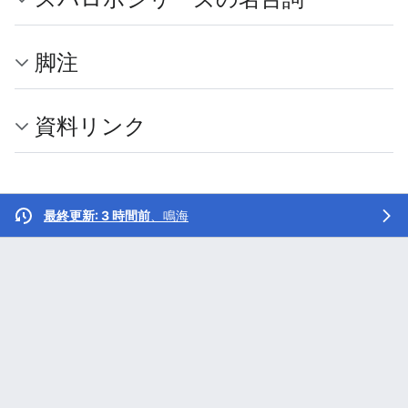
脚注
資料リンク
最終更新: 3 時間前
、
鳴海