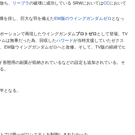
放ち、
リーブラ
の破壊に成功している SRWにおいては
CC
において
構を排し、巨大な羽を備えた
EW版のウイングガンダムゼロ
となっ
ロポーションで再現したウイングガンダム
プロトゼロ
として登場。TV
ームは無事だった為、回収した
ハワード
が当時支援していたゼクス
、EW版ウイングガンダムゼロへと改修。そして、TV版の経緯でヒ
ド形態用の副翼が収納されているなどの設定も追加されている。そ
る。
半となる。
トでは唯一ゼロシステムを制御しきれなかった。