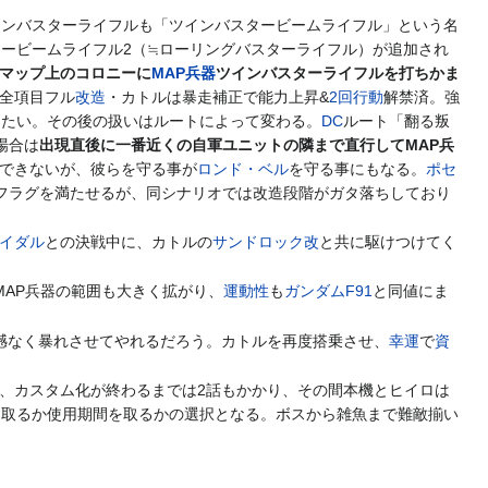
インバスターライフルも「ツインバスタービームライフル」という名
タービームライフル2（≒ローリングバスターライフル）が追加され
マップ上のコロニーに
MAP兵器
ツインバスターライフルを打ちかま
全項目フル
改造
・カトルは暴走補正で能力上昇&
2回行動
解禁済。強
めたい。その後の扱いはルートによって変わる。
DC
ルート「翻る叛
場合は
出現直後に一番近くの自軍ユニットの隣まで直行してMAP兵
できないが、彼らを守る事が
ロンド・ベル
を守る事にもなる。
ポセ
フラグを満たせるが、同シナリオでは改造段階がガタ落ちしており
イダル
との決戦中に、カトルの
サンドロック改
と共に駆けつけてく
MAP兵器の範囲も大きく拡がり、
運動性
も
ガンダムF91
と同値にま
憾なく暴れさせてやれるだろう。カトルを再度搭乗させ、
幸運
で
資
、カスタム化が終わるまでは2話もかかり、その間本機とヒイロは
を取るか使用期間を取るかの選択となる。ボスから雑魚まで難敵揃い