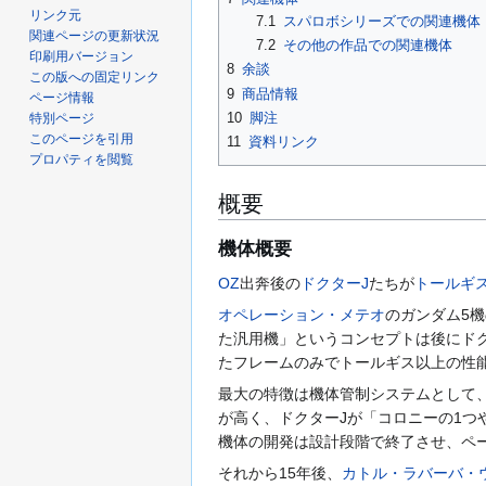
リンク元
7.1
スパロボシリーズでの関連機体
関連ページの更新状況
7.2
その他の作品での関連機体
印刷用バージョン
8
余談
この版への固定リンク
9
商品情報
ページ情報
10
脚注
特別ページ
このページを引用
11
資料リンク
プロパティを閲覧
概要
機体概要
OZ
出奔後の
ドクターJ
たちが
トールギ
オペレーション・メテオ
のガンダム5
た汎用機」というコンセプトは後にド
たフレームのみでトールギス以上の性
最大の特徴は機体管制システムとして
が高く、ドクターJが「コロニーの1
機体の開発は設計段階で終了させ、ペ
それから15年後、
カトル・ラバーバ・