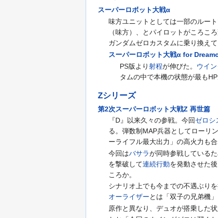
スーパーロボット大戦α
味方ユニットとしては一部のルート
（味方）、とパイロットがころころ
ガンダムゼロカスタムに乗り換えて
スーパーロボット大戦α for Dreamc
PS版より
射程
が伸びた。
ウイン
タムの中で本機の状態が最もH
Zシリーズ
第2次スーパーロボット大戦Z 再世篇
『D』以来久々の参戦。今回
ゼロシ
る。弾数制MAP兵器としてローリ
ーライフル最大出力」の高火力も合
今回は
バサラ
が同時参戦しているた
を撃破して
連続行動
を発動させた後
ころか。
シナリオ上でも今までの不遇ぶりを
オーライザー
とは「双子の兄弟機」
原作と異なり、デュオが搭乗した状