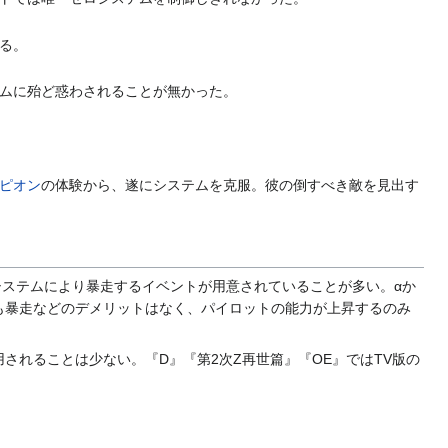
る。
ムに殆ど惑わされることが無かった。
ピオン
の体験から、遂にシステムを克服。彼の倒すべき敵を見出す
システムにより暴走するイベントが用意されていることが多い。αか
も暴走などのデメリットはなく、パイロットの能力が上昇するのみ
されることは少ない。『D』『第2次Z再世篇』『OE』ではTV版の