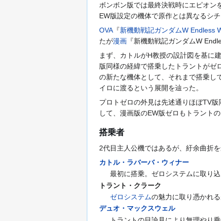
ボンボン版では最終決戦時にエピオン
EW版設定の機体で原作とは異なるシ
OVA
『
新機動戦記ガンダムW Endless Wa
たが
漫画
『新機動戦記ガンダムW Endl
まず、カトルがH教授の設計図を基に建
版同様の経緯で搭乗したトラントがゼ
の新たな機体として、それまで搭乗し
イロに渡るという展開を辿った。
プロトゼロの外見は先述通りほぼTV
して、漫画版のEW版ゼロもトラント
搭乗者
2代目主人公機ではあるが、紆余曲折
カトル・ラバーバ・ウィナー
最初に搭乗。ゼロシステムに取り込
トラント・クラーク
ゼロシステム
の魅力に取り憑かれる
デュオ・マックスウェル
トラントの目論見により無理やり乗