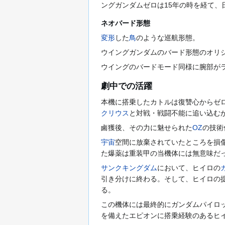
ングガンダムゼロは15年の時を経て、
ネオバード形態
変形
した
鳥
のような巡航形態。
ウイングガンダムのバード形態のオリ
ウイングのバードモード同様に腕部が
劇中での活躍
本機に搭乗したカトルは復讐心からゼ
クリウス
と対戦・戦闘不能に追い込む
鹵獲後、その力に魅せられた
OZ
の技術
宇宙
空間に放棄されていたところを損
た爆薬は重装甲の当機体には無意味だ
サンクキングダム
において、ヒイロの
引き分けに終わる。そして、ヒイロの
る。
この機体には最終的にガンダムパイロ
を備えたエピオンに搭乗経験のあるヒ