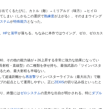
り出てくるたびに、カトル（敵）→ミリアルド（味方）→ヒイロ
てしまい（しかもこの選択で
熟練度
が上がる）、そのままウイング
ステム
が
特殊能力
となった。
、
HP
と
装甲
が落ちる。ちなみに本作ではウイング、ゼロ、ゼロカス
40、その他の能力値が＋26上昇する非常に強力な効果になってい
（長射程・直線型）の二種類を併せ持ち、最強武器の「ツインバスタ
るため、最大射程も半端ない。
して超遠距離から
再攻撃
ツインバスターライフル（最大出力）で敵
プの起点として運用しやすい。正に
ZEXIS
の切り込み役といったと
り、終盤には
ゼロシステム
の意外な出自が明かされる。特に
ダブル