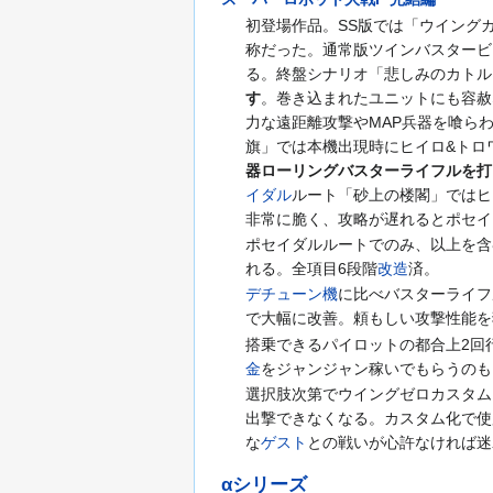
初登場作品。SS版では「ウイング
称だった。通常版ツインバスタービ
る。終盤シナリオ「悲しみのカトル
す
。巻き込まれたユニットにも容赦
力な遠距離攻撃やMAP兵器を喰ら
旗」では本機出現時にヒイロ&トロ
器ローリングバスターライフルを打
イダル
ルート「砂上の楼閣」ではヒ
非常に脆く、攻略が遅れるとポセイ
ポセイダルルートでのみ、以上を含
れる。全項目6段階
改造
済。
デチューン機
に比べバスターライフ
で大幅に改善。頼もしい攻撃性能を
搭乗できるパイロットの都合上2回
金
をジャンジャン稼いでもらうのも
選択肢次第でウイングゼロカスタム
出撃できなくなる。カスタム化で使
な
ゲスト
との戦いが心許なければ迷
αシリーズ