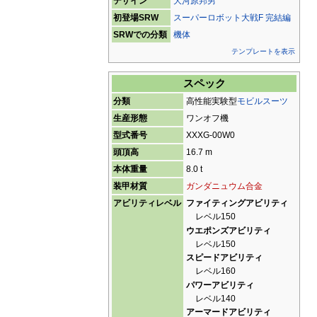
デザイン
大河原邦男
初登場SRW
スーパーロボット大戦F 完結編
SRWでの分類
機体
テンプレートを表示
スペック
分類
高性能実験型
モビルスーツ
生産形態
ワンオフ機
型式番号
XXXG-00W0
頭頂高
16.7 m
本体重量
8.0 t
装甲材質
ガンダニュウム合金
アビリティレベル
ファイティングアビリティ
レベル150
ウエポンズアビリティ
レベル150
スピードアビリティ
レベル160
パワーアビリティ
レベル140
アーマードアビリティ