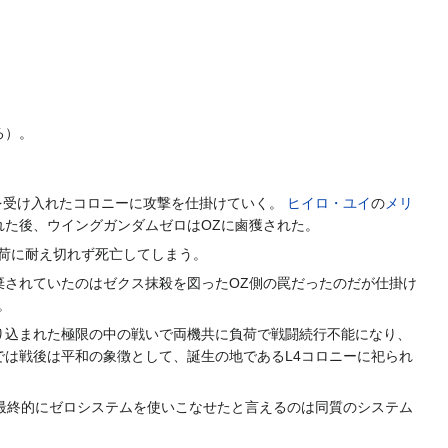
る）。
を受け入れたコロニーに攻撃を仕掛けていく。
ヒイロ・ユイ
の
メリ
れた後、ウイングガンダムゼロはOZに鹵獲された。
荷に耐え切れず死亡してしまう。
棄されていたのはゼクス抹殺を図ったOZ側の罠だったのだが仕掛け
。
り込まれた極限の中の戦いで両機共に負荷で戦闘続行不能になり、
は戦後は平和の象徴として、誕生の地であるL4コロニーに祀られ
最終的にゼロシステムを使いこなせたと言えるのは同質のシステム