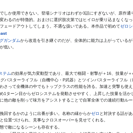
でしか使用できない。登場シナリオはわずか3話にすぎないが、原作通
変わるのが特徴的。おまけに選択肢次第ではヒイロが乗り込まなくなっ
フェードアウトしてしまう。不遇な扱いである。本作品で初めて
ゼロシ
ast
グガンダム
から改造を引き継ぐのだが、全体的に能力は上がっているが
Pが低い。
ステム
の効果が気力変動型であり、最大で格闘・射撃が＋16、技量が＋
ングバスターライフル（自機中心・P武器）とツインバスターライフル
わさって全機体の中でもトップクラスの性能を誇る。加速と突撃も使え
め1ターン目からゼロシステムを発動させやすく、上昇した技量を活か
に他の敵を削って味方をアシストすることで自軍全体での連続行動ルー
挽回するかのように出番が多い。名称の縁からか
ゼロ
と対決する話があ
と位置づけられ、見事なクロスオーバーを見せてくれる。
態で敵になるシーンも存在する。