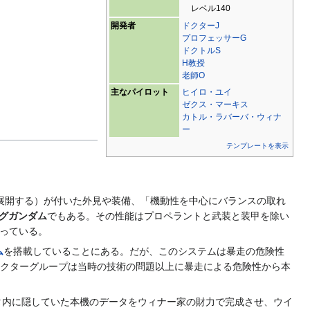
レベル140
開発者
ドクターJ
プロフェッサーG
ドクトルS
H教授
老師O
主なパイロット
ヒイロ・ユイ
ゼクス・マーキス
カトル・ラバーバ・ウィナ
ー
テンプレートを表示
展開する）が付いた外見や装備、「機動性を中心にバランスの取れ
グガンダム
でもある。その性能はプロペラントと武装と装甲を除い
っている。
ム
を搭載していることにある。だが、このシステムは暴走の危険性
ドクターグループは当時の技術の問題以上に暴走による危険性から本
タ内に隠していた本機のデータをウィナー家の財力で完成させ、ウイ