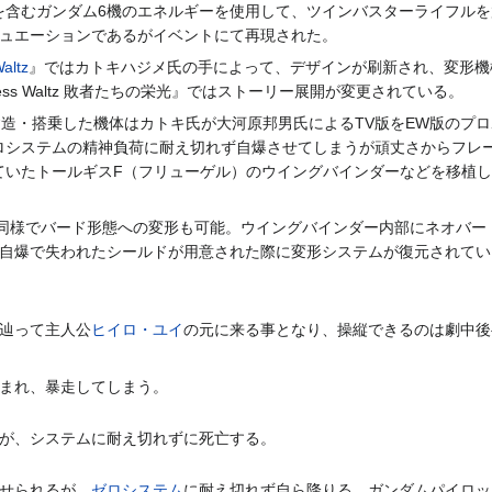
を含むガンダム6機のエネルギーを使用して、ツインバスターライフルを
チュエーションであるがイベントにて再現された。
ltz
』ではカトキハジメ氏の手によって、デザインが刷新され、変形機
ess Waltz 敗者たちの栄光』ではストーリー展開が変更されている。
造・搭乗した機体はカトキ氏が大河原邦男氏によるTV版をEW版のプ
ロシステムの精神負荷に耐え切れず自爆させてしまうが頑丈さからフレ
ていたトールギスF（フリューゲル）のウイングバインダーなどを移植し
版同様でバード形態への変形も可能。ウイングバインダー内部にネオバー
の自爆で失われたシールドが用意された際に変形システムが復元されてい
を辿って主人公
ヒイロ・ユイ
の元に来る事となり、操縦できるのは劇中後
まれ、暴走してしまう。
が、システムに耐え切れずに死亡する。
せられるが、
ゼロシステム
に耐え切れず自ら降りる。ガンダムパイロッ