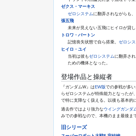
ゼクス・マーキス
ゼロシステム
に翻弄されながらも、
張五飛
未来が見えない五飛にヒイロが貸し
トロワ・バートン
記憶喪失状態で自ら搭乗。
ゼロシス
ヒイロ・ユイ
当初は彼も
ゼロシステム
に翻弄され
ための機体となった。
登場作品と操縦者
『ガンダムW』は
EW版
での参戦が多い
らゼロシステムが特殊能力となったが
で特に支障なく扱える。以後も基本的
過去作ではより強力な
ウイングガンダ
みでの参戦なので、本機のまま最後ま
旧シリーズ
スーパーロボット大戦F 完結編