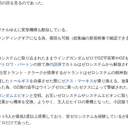
日の目を見るのであった。
ジナルゆえに変形機構も酷似している。
ランディングギアになる為、着陸も可能（総集編の新規映像で確認でき
ロシステムに取り込まれたままウイングガンダムゼロでOZ宇宙軍やOZ
が
トロワ・バートン
の捨て身の
説得
でカトルはゼロシステムから解放さ
仕官トラント・クラークが搭乗するがトラントはゼロシステムの精神負
傷した
トールギス
を自爆させた際に
ゼクス・マーキス
が乗り換える。放
った為、OZ側の追手はウイングゼロに乗ったゼクスによって撃破された
ガンダムエピオン
と交戦、お互いゼロシステムやシステムエピオンに取
提案から機体を交換。ようやく、主人公ヒイロの乗機となった。小説版で
ット5人が最低1度以上搭乗しており、皆ゼロシステムを経験しているが
イロだけであった。