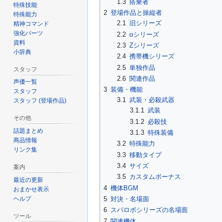
1.3
搭乗者
特殊技能
2
登場作品と操縦者
特殊能力
2.1
旧シリーズ
精神コマンド
強化パーツ
2.2
αシリーズ
資料
2.3
Zシリーズ
小辞典
2.4
携帯機シリーズ
2.5
単独作品
スタッフ
2.6
関連作品
声優一覧
3
装備・機能
スタッフ
3.1
武装・必殺武器
スタッフ (登場作品)
3.1.1
武装
その他
3.1.2
必殺技
話題まとめ
3.1.3
特殊装備
商品情報
3.2
特殊能力
リンク集
3.3
移動タイプ
3.4
サイズ
案内
3.5
カスタムボーナス
最近の更新
4
機体BGM
おまかせ表示
ヘルプ
5
対決・名場面
6
スパロボシリーズの名場面
ツール
7
関連機体