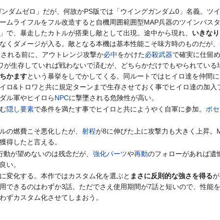
ガンダムゼロ」だが、何故かPS版では「ウイングガンダム0」名義。ツ
ームライフルをフル改造すると自機周囲範囲型MAP兵器のツインバス
」で、暴走したカトルが搭乗し敵として出現。途中から現れ、
いきなり
なくダメージが入る。敵となる本機は基本性能こそ味方時のものだが、
わされる前に、アウトレンジ攻撃か
必中
をかけた
必殺武器
で確実に仕留
ワが生存していれば戦わないで済むが、どちらかだけでもやられている
ちかます
という暴挙をしでかしてくる。同ルートではヒイロ達を仲間に
イロ&トロワと共に規定ターンまで生存させておく事でヒイロ達の加入
ダル軍やヒイロら
NPC
に撃墜される危険性が高い。
む
隠し要素
で条件を満たす事でヒイロと共にようやく自軍に参加。
ポセ
ルの燃費こそ悪化したが、
射程
が8に伸びた上に攻撃力も大きく上昇。
獲得したと言える。
行動が望めないのは残念だが、
強化パーツ
や
再動
のフォローがあれば遺
良い。
に変化する。本作ではカスタム化を選ぶと
まさに反則的な強さを得る
が
用できるのはわずか3話。ただでさえ使用期間が7話と短いので、性能
わずカスタム化させてしまおう。