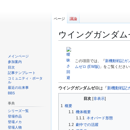
ページ
議論
ウイングガンダム
ナ
検
ビ
索
メインページ
ゲ
に
この項目では、『
新機動戦記ガ
参加案内
ムゼロ (EW版)
」をご覧ください
ー
移
目次
記事テンプレート
シ
動
コミュニティ・ポータ
ョ
ル
ン
最近の出来事
ウイングガンダムゼロ
は『
新機動戦記
に
BBS
目次
移
事典
動
1
概要
シリーズ一覧
1.1
機体概要
登場作品
1.1.1
ネオバード形態
登場メカ
1.2
劇中での活躍
登場人物