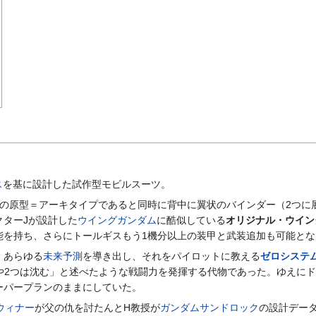
ス
を基に設計した試作型モビルスーツ。
機の原型＝アーキタイプであると同時に背中に翼状のバインダー（2つに
クターJが設計した
ウイングガンダム
に酷似している
オリジナル・ウイン
能を持ち、さらにトールギスもう1機分以上の装甲と武装追加も可能とな
、あらゆる
未来予測
を導き出し、それをパイロットに教える
ゼロシステ
つや2つは沈む」と述べたような戦闘力を発揮する代物であった。ゆえに
ーパープランのままにしていた。
ウィナー
が父の仇を討たんとH教授が
ガンダムサンドロック
の設計デー