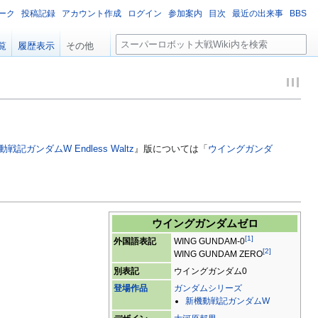
ーク
投稿記録
アカウント作成
ログイン
参加案内
目次
最近の出来事
BBS
検
覧
履歴表示
その他
索
戦記ガンダムW Endless Waltz
』版については「
ウイングガンダ
ウイングガンダムゼロ
[
1
]
外国語表記
WING GUNDAM-0
[
2
]
WING GUNDAM ZERO
別表記
ウイングガンダム0
登場作品
ガンダムシリーズ
新機動戦記ガンダムW