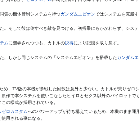
同質の機体管制システムを持つ
ガンダムエピオン
ではシステムを克服す
た。そして彼は倒すべき敵を見つける。初搭乗にもかかわらず、システ
テム
に翻弄されつつも、カトルの
説得
により記憶を取り戻す。
た。しかし同じシステムの「システムエピオン」を搭載した
ガンダムエ
ため、TV版の本機が参戦した回数は意外と少ない。カトルが乗りゼロ
、原作で本システムを使いこなしたヒイロとゼクス以外のパイロットで
にこの様式が採用されている。
ムゼロカスタム
へのパワーアップが待ち構えているため、本機のまま運用
で使用される事になる。