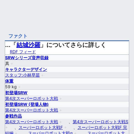
ファクト
...「
結城沙羅
」についてさらに詳しく
RDF フィード
SRWシリーズ音声収録
真
+
キャラクターデザイン
スタッフ:小林早苗
+
体重
59 kg
+
初登場SRW
第4次スーパーロボット大戦
+
初登場SRW (登場人物)
第4次スーパーロボット大戦
+
参戦作品
第4次スーパーロボット大戦
+
、
第4次スーパーロボット大戦S
+
、
スーパーロボット大戦F
+
、
スーパーロボット大戦F 完
結編
+
、
スーパーロボット大戦α
+
、
スーパーロボット大