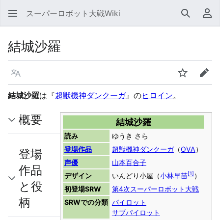
スーパーロボット大戦Wiki
検索
利
結城沙羅
言語
ウォッチ
編集
結城沙羅
は『
超獣機神ダンクーガ
』の
ヒロイン
。
概要
結城沙羅
読み
ゆうき さら
登場作品
超獣機神ダンクーガ
（
OVA
）
登場
声優
山本百合子
作品
[
1
]
デザイン
いんどり小屋（
小林早苗
）
と役
初登場SRW
第4次スーパーロボット大戦
柄
SRWでの分類
パイロット
サブパイロット