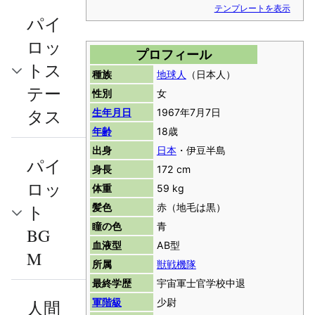
テンプレートを表示
パイ
ロッ
プロフィール
トス
種族
地球人
（日本人）
テー
性別
女
タス
生年月日
1967年7月7日
年齢
18歳
出身
日本
・伊豆半島
パイ
身長
172 cm
ロッ
体重
59 kg
髪色
赤（地毛は黒）
ト
瞳の色
青
BG
血液型
AB型
M
所属
獣戦機隊
最終学歴
宇宙軍士官学校中退
軍階級
少尉
人間