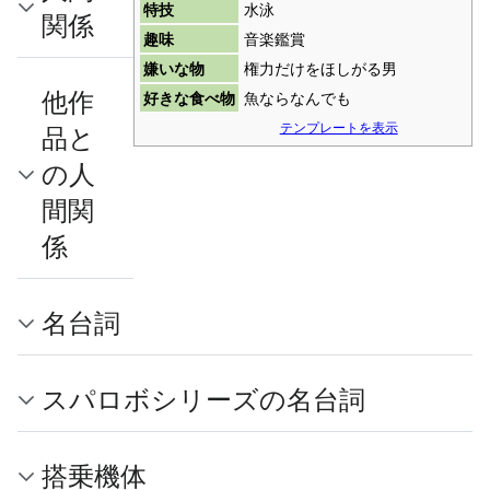
特技
水泳
関係
趣味
音楽鑑賞
嫌いな物
権力だけをほしがる男
他作
好きな食べ物
魚ならなんでも
テンプレートを表示
品と
の人
間関
係
名台詞
スパロボシリーズの名台詞
搭乗機体