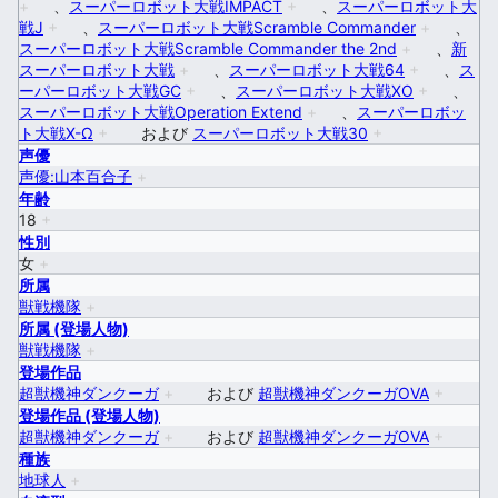
+
、
スーパーロボット大戦IMPACT
+
、
スーパーロボット大
戦J
+
、
スーパーロボット大戦Scramble Commander
+
、
スーパーロボット大戦Scramble Commander the 2nd
+
、
新
スーパーロボット大戦
+
、
スーパーロボット大戦64
+
、
ス
ーパーロボット大戦GC
+
、
スーパーロボット大戦XO
+
、
スーパーロボット大戦Operation Extend
+
、
スーパーロボッ
ト大戦X-Ω
+
および
スーパーロボット大戦30
+
声優
声優:山本百合子
+
年齢
18
+
性別
女
+
所属
獣戦機隊
+
所属 (登場人物)
獣戦機隊
+
登場作品
超獣機神ダンクーガ
+
および
超獣機神ダンクーガOVA
+
登場作品 (登場人物)
超獣機神ダンクーガ
+
および
超獣機神ダンクーガOVA
+
種族
地球人
+