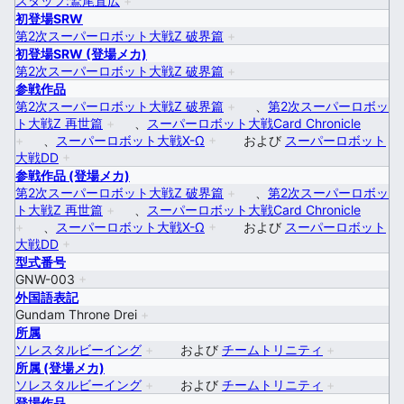
スタッフ:鷲尾直広
+
初登場SRW
第2次スーパーロボット大戦Z 破界篇
+
初登場SRW (登場メカ)
第2次スーパーロボット大戦Z 破界篇
+
参戦作品
第2次スーパーロボット大戦Z 破界篇
+
、
第2次スーパーロボッ
ト大戦Z 再世篇
+
、
スーパーロボット大戦Card Chronicle
+
、
スーパーロボット大戦X-Ω
+
および
スーパーロボット
大戦DD
+
参戦作品 (登場メカ)
第2次スーパーロボット大戦Z 破界篇
+
、
第2次スーパーロボッ
ト大戦Z 再世篇
+
、
スーパーロボット大戦Card Chronicle
+
、
スーパーロボット大戦X-Ω
+
および
スーパーロボット
大戦DD
+
型式番号
GNW-003
+
外国語表記
Gundam Throne Drei
+
所属
ソレスタルビーイング
+
および
チームトリニティ
+
所属 (登場メカ)
ソレスタルビーイング
+
および
チームトリニティ
+
登場作品