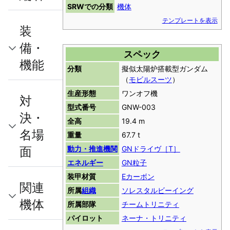
SRWでの分類
機体
テンプレートを表示
装
備・
スペック
機能
分類
擬似太陽炉搭載型ガンダム
（
モビルスーツ
）
生産形態
ワンオフ機
対
型式番号
GNW-003
決・
全高
19.4 m
名場
重量
67.7 t
面
動力・推進機関
GNドライヴ［Τ］
エネルギー
GN粒子
装甲材質
Eカーボン
関連
所属
組織
ソレスタルビーイング
機体
所属部隊
チームトリニティ
パイロット
ネーナ・トリニティ