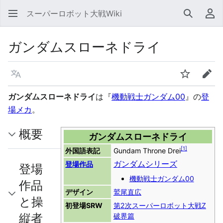
スーパーロボット大戦Wiki
検索
利
ガンダムスローネドライ
言語
ウォッチ
編集
ガンダムスローネドライ
は『
機動戦士ガンダム00
』の
登
場メカ
。
概要
ガンダムスローネドライ
[
1
]
外国語表記
Gundam Throne Drei
ガンダムシリーズ
登場作品
登場
機動戦士ガンダム00
作品
デザイン
鷲尾直広
と操
初登場SRW
第2次スーパーロボット大戦Z
縦者
破界篇