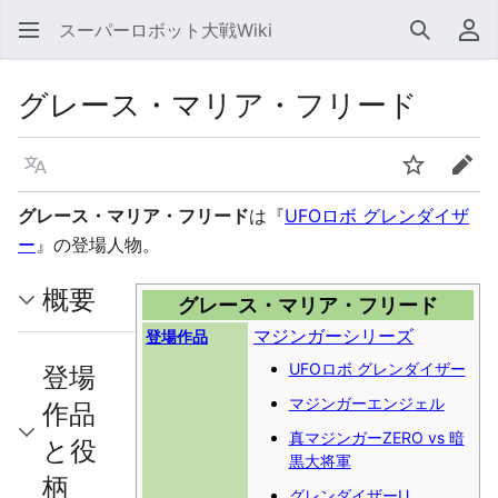
スーパーロボット大戦Wiki
検索
利
グレース・マリア・フリード
言語
ウォッチ
編集
グレース・マリア・フリード
は『
UFOロボ グレンダイザ
ー
』の登場人物。
概要
グレース・マリア・フリード
マジンガーシリーズ
登場作品
UFOロボ グレンダイザー
登場
マジンガーエンジェル
作品
真マジンガーZERO vs 暗
と役
黒大将軍
柄
グレンダイザーU