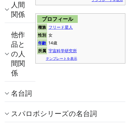
人間
関係
プロフィール
種族
フリード星人
他作
性別
女
品と
年齢
14歳
所属
宇宙科学研究所
の人
テンプレートを表示
間関
係
名台詞
スパロボシリーズの名台詞