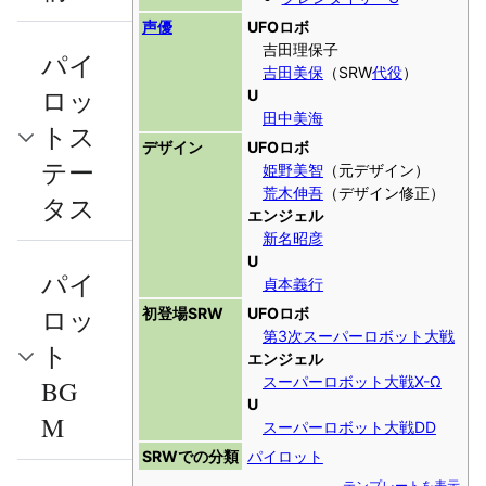
声優
UFOロボ
吉田理保子
パイ
吉田美保
（SRW
代役
）
ロッ
U
田中美海
トス
デザイン
UFOロボ
テー
姫野美智
（元デザイン）
荒木伸吾
（デザイン修正）
タス
エンジェル
新名昭彦
U
パイ
貞本義行
ロッ
初登場SRW
UFOロボ
第3次スーパーロボット大戦
ト
エンジェル
スーパーロボット大戦X-Ω
BG
U
M
スーパーロボット大戦DD
SRWでの分類
パイロット
テンプレートを表示