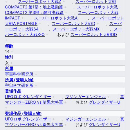
+
、
スーパーロボット大戦Z
+
、
スーパーロボット大戦
COMPACT2 第1部：地上激動篇
+
、
スーパーロボット大戦
COMPACT2 第3部：銀河決戦篇
+
、
スーパーロボット大戦
IMPACT
+
、
スーパーロボット大戦A
+
、
スーパーロボット
大戦A PORTABLE
+
、
スーパーロボット大戦D
+
、
スーパ
ーロボット大戦64
+
、
スーパーロボット大戦MX
+
、
スー
パーロボット大戦X-Ω
+
および
スーパーロボット大戦DD
+
年齢
14
+
性別
女
+
所属
宇宙科学研究所
+
所属 (登場人物)
宇宙科学研究所
+
登場作品
UFOロボ グレンダイザー
+
、
マジンガーエンジェル
+
、
真
マジンガーZERO vs 暗黒大将軍
+
および
グレンダイザーU
+
登場作品 (登場人物)
UFOロボ グレンダイザー
+
、
マジンガーエンジェル
+
、
真
マジンガーZERO vs 暗黒大将軍
+
および
グレンダイザーU
+