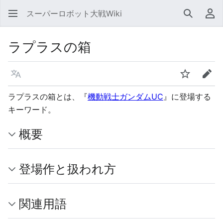
スーパーロボット大戦Wiki
検索
利
ラプラスの箱
言語
ウォッチ
編集
ラプラスの箱とは、『
機動戦士ガンダムUC
』に登場する
キーワード。
概要
登場作と扱われ方
関連用語