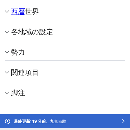
西暦
世界
各地域の設定
勢力
関連項目
脚注
最終更新: 19 分前
、
九鬼備助