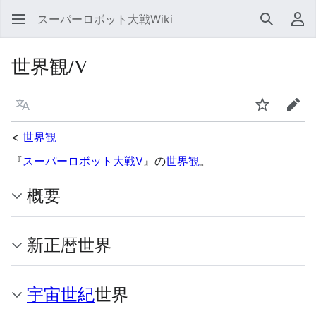
スーパーロボット大戦Wiki
検索
利
世界観/V
言語
ウォッチ
編集
<
世界観
『
スーパーロボット大戦V
』の
世界観
。
概要
新正暦世界
宇宙世紀
世界