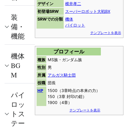
デザイン
横井孝二
初登場SRW
スーパーロボット大戦BX
装
SRWでの分類
機体
備・
パイロット
テンプレートを表示
機能
プロフィール
機体
種族
MS族・ガンダム族
BG
性別
男
M
所属
アルガス騎士団
役職
団長
HP
1500（3章時点の本来の力）
パイ
150（3章 封印の鎧）
ロッ
1900（4章）
テンプレートを表示
トス
テー