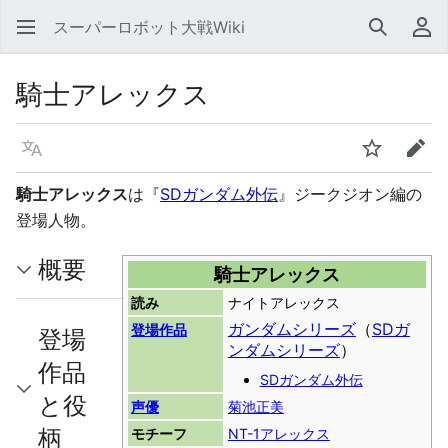
スーパーロボット大戦Wiki
検索
利
騎士アレックス
言語
ウォッチ
編集
騎士アレックス
は『
SDガンダム外伝
』ジークジオン編の
登場人物。
概要
騎士アレックス
読み
ナイトアレックス
ガンダムシリーズ
（
SDガ
登場作品
登場
ンダムシリーズ
）
作品
SDガンダム外伝
と役
声優
菊池正美
柄
モチーフ
NT-1アレックス