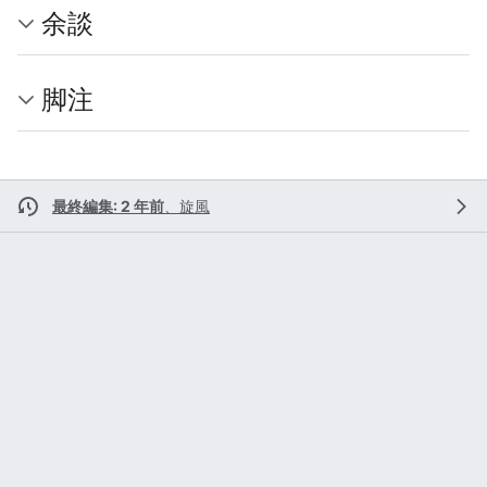
余談
脚注
最終編集: 2 年前
、
旋風