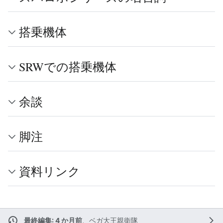
搭乗機体
SRWでの搭乗機体
余談
脚注
資料リンク
最終編集: 4 か月前
、
ベガ大王親衛隊