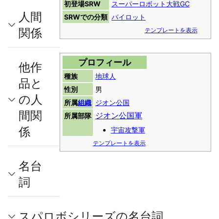
初登場SRW
スーパーロボット大戦GC
人間
SRWでの分類
パイロット
関係
テンプレートを表示
プロフィール
他作
種族
地球人
品と
性別
男
の人
所属
組織
ジオン公国
間関
ジオン公国軍
所属部隊
係
宇宙攻撃軍
テンプレートを表示
名台
詞
スパロボシリーズの名台詞