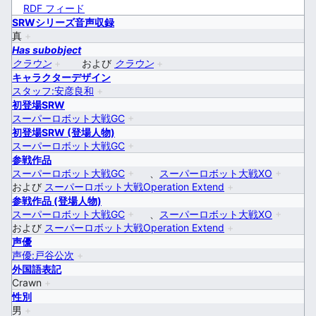
RDF フィード
SRWシリーズ音声収録
真
+
Has subobject
クラウン
+
および
クラウン
+
キャラクターデザイン
スタッフ:安彦良和
+
初登場SRW
スーパーロボット大戦GC
+
初登場SRW (登場人物)
スーパーロボット大戦GC
+
参戦作品
スーパーロボット大戦GC
+
、
スーパーロボット大戦XO
+
および
スーパーロボット大戦Operation Extend
+
参戦作品 (登場人物)
スーパーロボット大戦GC
+
、
スーパーロボット大戦XO
+
および
スーパーロボット大戦Operation Extend
+
声優
声優:戸谷公次
+
外国語表記
Crawn
+
性別
男
+