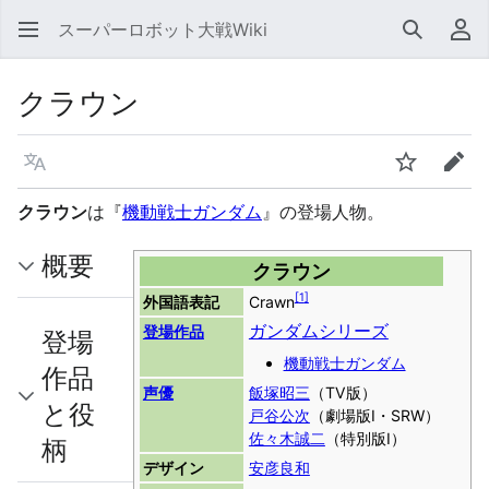
スーパーロボット大戦Wiki
検索
利
クラウン
言語
ウォッチ
編集
クラウン
は『
機動戦士ガンダム
』の登場人物。
概要
クラウン
[
1
]
外国語表記
Crawn
ガンダムシリーズ
登場作品
登場
機動戦士ガンダム
作品
声優
飯塚昭三
（TV版）
と役
戸谷公次
（劇場版I・SRW）
佐々木誠二
（特別版I）
柄
デザイン
安彦良和