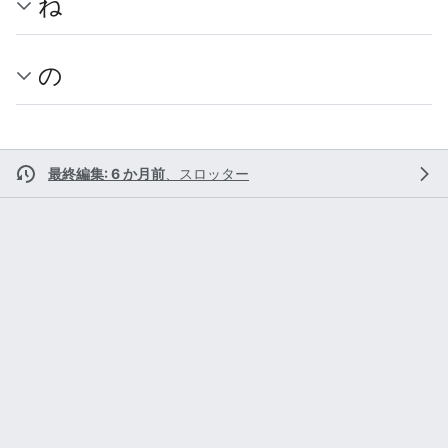
ね
の
最終編集: 6 か月前
、
スロッター