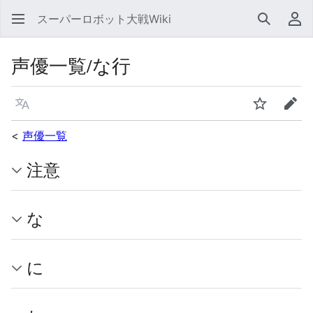
スーパーロボット大戦Wiki
検索
利
声優一覧/な行
言語
ウォッチ
編集
<
声優一覧
注意
な
に