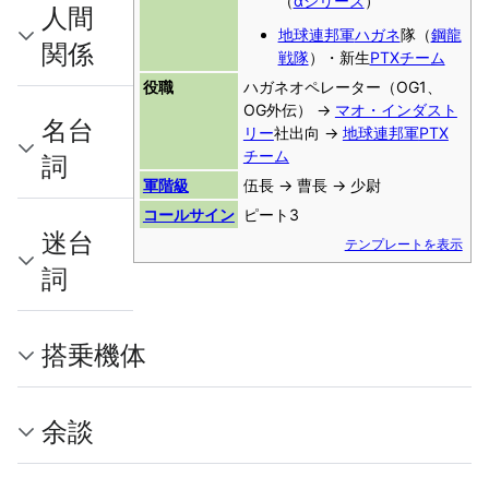
（
αシリーズ
）
人間
地球連邦軍
ハガネ
隊（
鋼龍
関係
戦隊
）・新生
PTXチーム
役職
ハガネオペレーター（OG1、
OG外伝） →
マオ・インダスト
名台
リー
社出向 →
地球連邦軍
PTX
チーム
詞
軍階級
伍長 → 曹長 → 少尉
コールサイン
ピート3
迷台
テンプレートを表示
詞
搭乗機体
余談