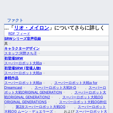
ファクト
...「
リオ・メイロン
」についてさらに詳しく
RDF フィード
SRWシリーズ音声収録
真
+
キャラクターデザイン
スタッフ:河野さち子
+
初登場SRW
スーパーロボット大戦α
+
初登場SRW (登場人物)
スーパーロボット大戦α
+
参戦作品
スーパーロボット大戦α
+
、
スーパーロボット大戦α for
Dreamcast
+
、
スーパーロボット大戦X-Ω
+
、
スーパーロ
ボット大戦ORIGINAL GENERATION
+
、
スーパーロボット大
戦ORIGINAL GENERATION2
+
、
スーパーロボット大戦OG
ORIGINAL GENERATIONS
+
、
スーパーロボット大戦OG外伝
+
、
第2次スーパーロボット大戦OG
+
、
スーパーロボット
大戦OG ムーン・デュエラーズ
+
および
スーパーロボット大