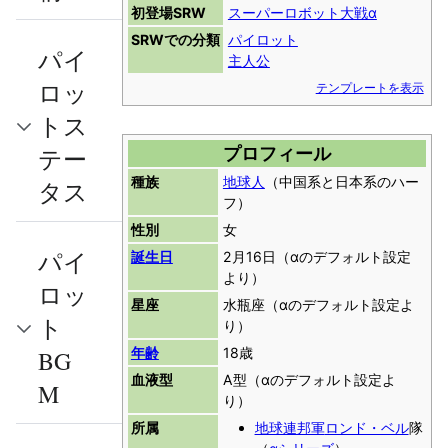
初登場SRW
スーパーロボット大戦α
SRWでの分類
パイロット
パイ
主人公
ロッ
テンプレートを表示
トス
プロフィール
テー
種族
地球人
（中国系と日本系のハー
タス
フ）
性別
女
パイ
誕生日
2月16日（αのデフォルト設定
より）
ロッ
星座
水瓶座（αのデフォルト設定よ
ト
り）
年齢
18歳
BG
血液型
A型（αのデフォルト設定よ
M
り）
所属
地球連邦軍
ロンド・ベル
隊