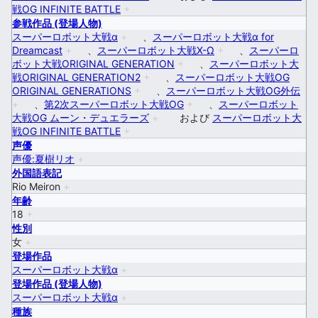
戦OG INFINITE BATTLE
+
参戦作品 (登場人物)
スーパーロボット大戦α
+
、
スーパーロボット大戦α for
Dreamcast
+
、
スーパーロボット大戦X-Ω
+
、
スーパーロ
ボット大戦ORIGINAL GENERATION
+
、
スーパーロボット大
戦ORIGINAL GENERATION2
+
、
スーパーロボット大戦OG
ORIGINAL GENERATIONS
+
、
スーパーロボット大戦OG外伝
+
、
第2次スーパーロボット大戦OG
+
、
スーパーロボット
大戦OG ムーン・デュエラーズ
+
および
スーパーロボット大
戦OG INFINITE BATTLE
+
声優
声優:夏樹リオ
+
外国語表記
Rio Meiron
+
年齢
18
+
性別
女
+
登場作品
スーパーロボット大戦α
+
登場作品 (登場人物)
スーパーロボット大戦α
+
種族