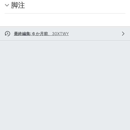
脚注
最終編集: 6 か月前
、
30XTWY