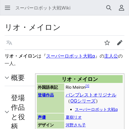
スーパーロボット大戦Wiki
検索
利
リオ・メイロン
言語
ウォッチ
編集
リオ・メイロン
は『
スーパーロボット大戦α
』の
主人公
の
一人。
概要
リオ・メイロン
[
1
]
外国語表記
Rio Meiron
バンプレストオリジナル
登場作品
登場
（
OGシリーズ
）
作品
スーパーロボット大戦α
と役
声優
夏樹リオ
柄
デザイン
河野さち子