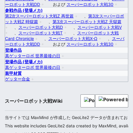
ーロボット大戦DD
+
および
スーパーロボット大戦30
+
参戦作品 (登場メカ)
第2次スーパーロボット大戦Z 再世篇
+
、
第3次スーパーロボ
ット大戦Z 時獄篇
+
、
第3次スーパーロボット大戦Z 天獄篇
+
、
スーパーロボット大戦D
+
、
スーパーロボット大戦V
+
、
スーパーロボット大戦T
+
、
スーパーロボット大戦
Card Chronicle
+
、
スーパーロボット大戦X-Ω
+
、
スーパ
ーロボット大戦DD
+
および
スーパーロボット大戦30
+
登場作品
真ゲッターロボ 世界最後の日
+
登場作品 (登場メカ)
真ゲッターロボ 世界最後の日
+
装甲材質
ゲッター合金
+
スーパーロボット大戦Wiki
当サイトでは MaxMind が作成した GeoLite2 データが含まれてお
This website includes GeoLite2 data created by MaxMind, availab