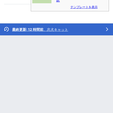
凱
テンプレートを表示
最終更新: 12 時間前
、
忠犬キャット