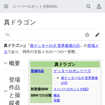
スーパーロボット大戦Wiki
検索
利
真ドラゴン
言語
ウォッチ
編集
真ドラゴン
は『
真ゲッターロボ 世界最後の日
』の
登場メ
カ
であり、同作の主役メカの一つの一形態。
概要
真ドラゴン
ゲッターロボシリーズ
登場作品
真ゲッターロボ 世界最後
登場
の日
作品
初登場SRW
スーパーロボット大戦D
と操
SRWでの分類
機体
母艦
縦者