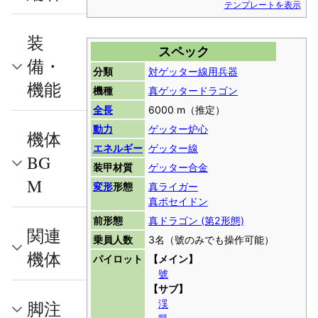
テンプレートを表示
装
スペック
備・
分類
対ゲッター線用兵器
機能
機種
真ゲッタードラゴン
全長
6000 m（推定）
動力
ゲッター炉心
機体
エネルギー
ゲッター線
BG
装甲材質
ゲッター合金
M
変形
形態
真ライガー
真ポセイドン
前形態
真ドラゴン (第2形態)
関連
乗員人数
3名（號のみでも操作可能）
機体
パイロット
【メイン】
號
【サブ】
渓
脚注