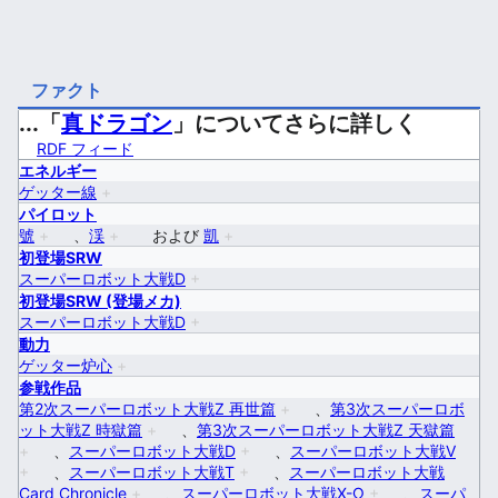
ファクト
...「
真ドラゴン
」についてさらに詳しく
RDF フィード
エネルギー
ゲッター線
+
パイロット
號
+
、
渓
+
および
凱
+
初登場SRW
スーパーロボット大戦D
+
初登場SRW (登場メカ)
スーパーロボット大戦D
+
動力
ゲッター炉心
+
参戦作品
第2次スーパーロボット大戦Z 再世篇
+
、
第3次スーパーロボ
ット大戦Z 時獄篇
+
、
第3次スーパーロボット大戦Z 天獄篇
+
、
スーパーロボット大戦D
+
、
スーパーロボット大戦V
+
、
スーパーロボット大戦T
+
、
スーパーロボット大戦
Card Chronicle
+
、
スーパーロボット大戦X-Ω
+
、
スーパ