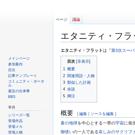
ページ
議論
エタニティ・フラ
ナ
検
エタニティ・フラット
は『
第3次スーパ
ビ
索
メインページ
目次
ゲ
に
参加案内
1
概要
ー
移
目次
2
関連用語・人物
記事テンプレート
シ
動
コミュニティ・ポータ
3
類似した計画
ョ
ル
4
余談
ン
最近の出来事
5
脚注
に
BBS
移
事典
動
概要
[
編集
|
ソースを編集
]
シリーズ一覧
登場作品
蒼の地球
を中心とする一帯の
宇宙
に発
登場メカ
御使い
の一人である
哀しみのサクリフ
登場人物