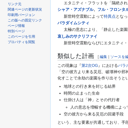
エタニティ・フラットを「隔絶され
リンク元
シャア・アズナブル
、
フル・フロンタ
関連ページの更新状況
印刷用バージョン
新世時空震動によって
特異点
となっ
この版への固定リンク
パラダイムシティ
ページ情報
太極の意志により、「静止した楽園
特別ページ
哀しみのサクリファイ
このページを引用
プロパティを閲覧
新世時空震動ならびにエタニティ・
類似した計画
[
編集
|
ソースを
この現象は『
第2次OG
』における
バラ
「空の彼方より来る災厄、破壊神や邪
化すことで永劫の楽園を作り出そうと
地球との行き来を封じる結界
時間の止まった生命
仕掛け人は「神」とその代行者
人の意志を増幅する機構によっ
空の彼方から来る災厄の回避手段
という、主な要素が共通しており、手