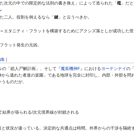
た次元の中での限定的な法則の書き換え」によって造られた「
檻
」だと
ル
た二人。役割を例えるなら「
鍵
」と云うべきか。
＝エタニティ・フラットを構築するためにアクシズ落としが成功した世
フラット発生の元凶。
編集
]
ル
の「総人尸解計画」、そして『
魔装機神F
』における
ヨーテンナイ
の
神から逃れた者達の楽園」である地球を完全に封印し、内部・外部を問
いうものだが、
て結界が張られる/次元境界線が封鎖される
段と状況が違っている。決定的な共通点は時間。外界からの干渉を隔絶