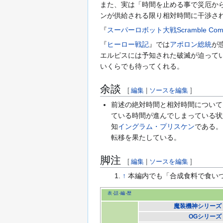
また、実は「時間を止める事で災厄か
ンが供給される限り相対時間に干渉さ
『
スーパーロボット大戦Scramble Comman
『
ヒーロー戦記
』では
アポロン総統
が
エルピスには予知された破滅が迫って
いくらでも待ってくれる。
余談
[
編集
|
ソースを編集
]
前述の絶対時間と相対時間について
ている時間が進んでしまっている状
知
イングラム・プリスケン
である。
転移を果たしている。
脚注
[
編集
|
ソースを編集
]
↑
本編内でも「合成食料で食い
表
話
編
歴
魔装機神シリーズ
OGシリーズ