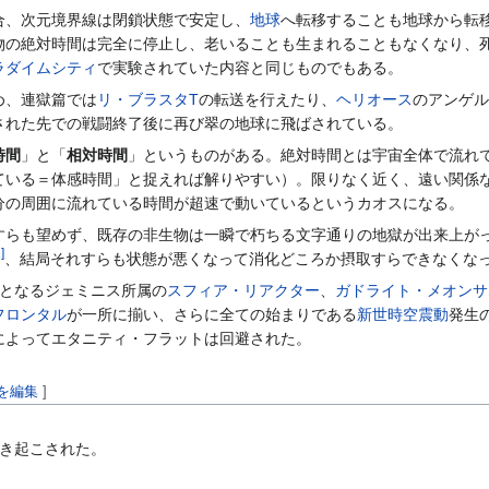
合、次元境界線は閉鎖状態で安定し、
地球
へ転移することも地球から転
物の絶対時間は完全に停止し、老いることも生まれることもなくなり、
ラダイムシティ
で実験されていた内容と同じものでもある。
め、連獄篇では
リ・ブラスタT
の転送を行えたり、
ヘリオース
のアンゲル
された先での戦闘終了後に再び翠の地球に飛ばされている。
時間
」と「
相対時間
」というものがある。絶対時間とは宇宙全体で流れ
ている＝体感時間」と捉えれば解りやすい）。限りなく近く、遠い関係な
分の周囲に流れている時間が超速で動いているというカオスになる。
すらも望めず、既存の非生物は一瞬で朽ちる文字通りの地獄が出来上が
1
]
、結局それすらも状態が悪くなって消化どころか摂取すらできなくな
となるジェミニス所属の
スフィア・リアクター
、
ガドライト・メオンサ
フロンタル
が一所に揃い、さらに全ての始まりである
新世時空震動
発生
によってエタニティ・フラットは回避された。
を編集
]
き起こされた。