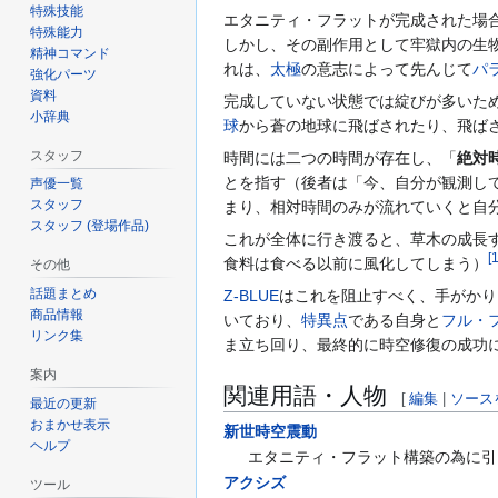
特殊技能
エタニティ・フラットが完成された場
特殊能力
しかし、その副作用として牢獄内の生
精神コマンド
れは、
太極
の意志によって先んじて
パ
強化パーツ
資料
完成していない状態では綻びが多いた
小辞典
球
から蒼の地球に飛ばされたり、飛ば
スタッフ
時間には二つの時間が存在し、「
絶対
とを指す（後者は「今、自分が観測し
声優一覧
スタッフ
まり、相対時間のみが流れていくと自
スタッフ (登場作品)
これが全体に行き渡ると、草木の成長
[
食料は食べる以前に風化してしまう）
その他
話題まとめ
Z-BLUE
はこれを阻止すべく、手がかり
商品情報
いており、
特異点
である自身と
フル・
リンク集
ま立ち回り、最終的に時空修復の成功
案内
関連用語・人物
[
編集
|
ソース
最近の更新
おまかせ表示
新世時空震動
ヘルプ
エタニティ・フラット構築の為に引
アクシズ
ツール