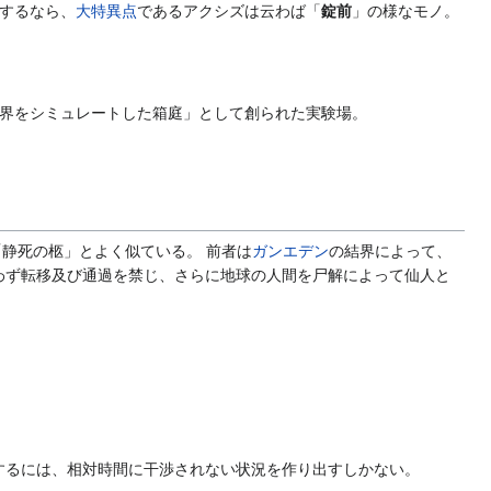
するなら、
大特異点
であるアクシズは云わば「
錠前
」の様なモノ。
界をシミュレートした箱庭」として創られた実験場。
「静死の柩」とよく似ている。 前者は
ガンエデン
の結界によって、
わず転移及び通過を禁じ、さらに地球の人間を尸解によって仙人と
するには、相対時間に干渉されない状況を作り出すしかない。