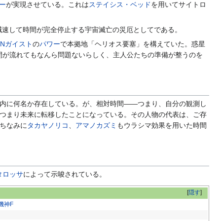
ー
が実現させている。これは
ステイシス・ベッド
を用いてサイトロ
減速して時間が完全停止する宇宙滅亡の災厄としてである。
XNガイスト
の
パワー
で本拠地「ヘリオス要塞」を構えていた。惑星
間が流れてもなんら問題ないらしく、主人公たちの準備が整うのを
内に何名か存在している。が、相対時間――つまり、自分の観測し
つまり未来に転移したことになっている。その人物の代表は、ご存
ちなみに
タカヤノリコ
、
アマノカズミ
もウラシマ効果を用いた時間
タロッサ
によって示唆されている。
[
隠す
]
機神F