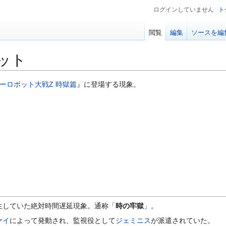
ログインしていません
ト
閲覧
編集
ソースを編
ット
ーロボット大戦Z 時獄篇
』に登場する現象。
生していた絶対時間遅延現象。通称「
時の牢獄
」。
ァイ
によって発動され、監視役として
ジェミニス
が派遣されていた。