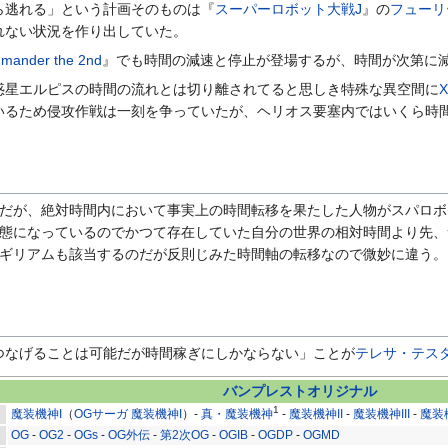
ら逃れる」という計画そのものは『
スーパーロボット大戦J
』の
フューリ
れない状況を作り出していた。
der the 2nd
』でも時間の減速と停止が登場するが、時間が次第に
惑星エルピスの時間の流れとは切り離されてると思しき特殊な異空間に
いるため侵攻作戦は一刻を争っていたが、ヘリオス要塞内ではいくら時
だが、絶対時間内において事実上の時間転移を果たした人物がスパロボ
態になっているのでかつて存在していた自分の世界の相対時間より先、
ギリアムも該当するのだが反則じみた時間軸の転移なので微妙に違う。
つなげることは可能だが時間稼ぎにしかならない」ことが
テレサ・テス
バンプレストオリジナル
1
魔装機神I
（
OGサーガ 魔装機神I
）-
真・魔装機神
-
魔装機神II
-
魔装機神III
-
魔装
OG
-
OG2
-
OGs
-
OG外伝
-
第2次OG
-
OGIB
-
OGDP
-
OGMD