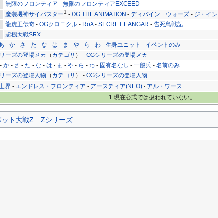
無限のフロンティア
-
無限のフロンティアEXCEED
1
魔装機神サイバスター
-
OG THE ANIMATION
-
ディバイン・ウォーズ
-
ジ・イン
龍虎王伝奇
-
OGクロニクル
-
RoA
-
SECRET HANGAR
-
告死鳥戦記
超機大戦SRX
あ
-
か
-
さ
-
た
-
な
-
は
-
ま
-
や
-
ら
-
わ
-
生身ユニット
-
イベントのみ
リーズの登場メカ
（
カテゴリ
） -
OGシリーズの登場メカ
-
か
-
さ
-
た
-
な
-
は
-
ま
-
や
-
ら
-
わ
-
固有名なし
-
一般兵
-
名前のみ
リーズの登場人物
（
カテゴリ
） -
OGシリーズの登場人物
世界
-
エンドレス・フロンティア
-
アースティア(NEO)
-
アル・ワース
1:現在公式では扱われていない。
ボット大戦Z
Zシリーズ