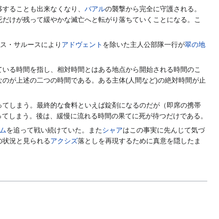
移することも出来なくなり、
バアル
の襲撃から完全に守護される。
死だけが残って緩やかな滅亡へと転がり落ちていくことになる。こ
ス・サルースにより
アドヴェント
を除いた主人公部隊一行が
翠の地
ている時間を指し、相対時間とはある地点から開始される時間のこ
のが上述の二つの時間である。ある主体(人間など)の絶対時間が止
ってしまう。最終的な食料といえば錠剤になるのだが（即席の携帯
ってしまう。後は、緩慢に流れる時間の果てに死が待つだけである。
ム
を追って戦い続けていた。また
シャア
はこの事実に先んじて気づ
の状況と見られる
アクシズ
落としを再現するために真意を隠したま