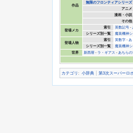
無限のフロンティアシリーズ
作品
アニメ
漫画・小説
その他
索引
英数記号
-
登場メカ
シリーズ別一覧
魔装機神シ
索引
英数字
-
あ
登場人物
シリーズ別一覧
魔装機神シ
世界
新西暦
-
ラ・ギアス
-
あちらの
カテゴリ
:
小辞典
第3次スーパーロ