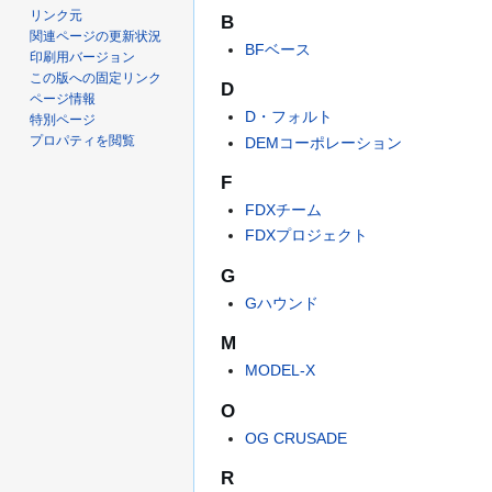
リンク元
B
関連ページの更新状況
BFベース
印刷用バージョン
この版への固定リンク
D
ページ情報
D・フォルト
特別ページ
プロパティを閲覧
DEMコーポレーション
F
FDXチーム
FDXプロジェクト
G
Gハウンド
M
MODEL-X
O
OG CRUSADE
R