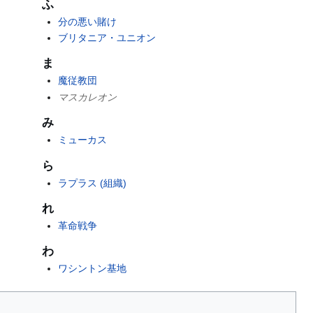
ふ
分の悪い賭け
ブリタニア・ユニオン
ま
魔従教団
マスカレオン
み
ミューカス
ら
ラプラス (組織)
れ
革命戦争
わ
ワシントン基地