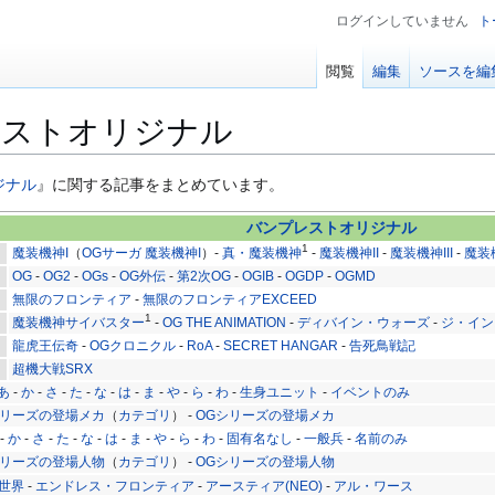
ログインしていません
ト
閲覧
編集
ソースを編
レストオリジナル
ジナル
』に関する記事をまとめています。
バンプレストオリジナル
1
魔装機神I
（
OGサーガ 魔装機神I
）-
真・魔装機神
-
魔装機神II
-
魔装機神III
-
魔装
OG
-
OG2
-
OGs
-
OG外伝
-
第2次OG
-
OGIB
-
OGDP
-
OGMD
無限のフロンティア
-
無限のフロンティアEXCEED
1
魔装機神サイバスター
-
OG THE ANIMATION
-
ディバイン・ウォーズ
-
ジ・イン
龍虎王伝奇
-
OGクロニクル
-
RoA
-
SECRET HANGAR
-
告死鳥戦記
超機大戦SRX
あ
-
か
-
さ
-
た
-
な
-
は
-
ま
-
や
-
ら
-
わ
-
生身ユニット
-
イベントのみ
リーズの登場メカ
（
カテゴリ
） -
OGシリーズの登場メカ
-
か
-
さ
-
た
-
な
-
は
-
ま
-
や
-
ら
-
わ
-
固有名なし
-
一般兵
-
名前のみ
リーズの登場人物
（
カテゴリ
） -
OGシリーズの登場人物
世界
-
エンドレス・フロンティア
-
アースティア(NEO)
-
アル・ワース