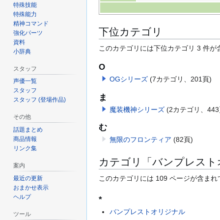
特殊技能
特殊能力
精神コマンド
下位カテゴリ
強化パーツ
資料
このカテゴリには下位カテゴリ 3 件が
小辞典
O
スタッフ
OGシリーズ
(7カテゴリ、201頁)
声優一覧
スタッフ
ま
スタッフ (登場作品)
魔装機神シリーズ
(2カテゴリ、443
その他
む
話題まとめ
無限のフロンティア
(82頁)
商品情報
リンク集
カテゴリ「バンプレスト
案内
このカテゴリには 109 ページが含ま
最近の更新
おまかせ表示
ヘルプ
*
バンプレストオリジナル
ツール