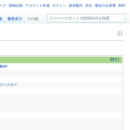
ーク
投稿記録
アカウント作成
ログイン
参加案内
目次
最近の出来事
BBS
検
集
履歴表示
その他
索
[
隠す
]
機神F
スペクター