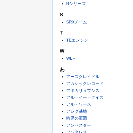
Rシリーズ
S
SRXチーム
T
TEエンジン
W
WLF
あ
アースクレイドル
アカシックレコード
アポカリュプシス
アル＝イー＝クイス
アル・ワース
アレグ基地
暗黒の軍団
アンセスター
アンタレス