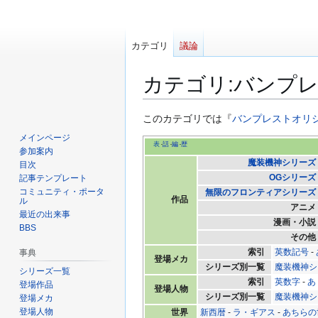
カテゴリ
議論
カテゴリ
:
バンプ
ナ
検
このカテゴリでは『
バンプレストオリ
ビ
索
メインページ
表
話
編
歴
ゲ
に
参加案内
魔装機神シリーズ
ー
移
目次
OGシリーズ
記事テンプレート
シ
動
コミュニティ・ポータ
無限のフロンティアシリーズ
ョ
作品
ル
アニメ
ン
最近の出来事
漫画・小説
に
BBS
その他
移
索引
英数記号
-
事典
動
登場メカ
シリーズ別一覧
魔装機神シ
シリーズ一覧
索引
英数字
-
あ
登場作品
登場人物
シリーズ別一覧
魔装機神シ
登場メカ
登場人物
世界
新西暦
-
ラ・ギアス
-
あちらの