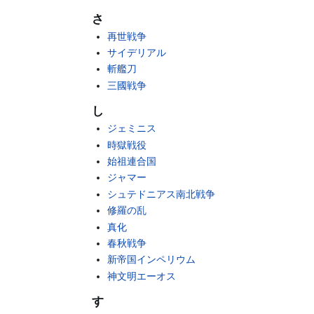
さ
再世戦争
サイデリアル
斬艦刀
三國戦争
し
ジェミニス
時獄戦役
始祖連合国
ジャマー
シュテドニアス南北戦争
修羅の乱
真化
春秋戦争
新帝国インペリウム
神文明エーオス
す