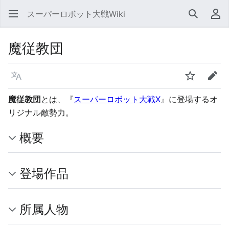
スーパーロボット大戦Wiki
検索
利
魔従教団
言語
ウォッチ
編集
魔従教団
とは、『
スーパーロボット大戦X
』に登場するオ
リジナル敵勢力。
概要
登場作品
所属人物