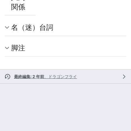
関係
名（迷）台詞
脚注
最終編集: 2 年前
、
ドラゴンフライ