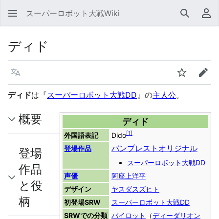
スーパーロボット大戦Wiki
検索
利
ディド
言語
ウォッチ
編集
ディド
は『
スーパーロボット大戦DD
』の
主人公
。
概要
ディド
[
1
]
外国語表記
Dido
バンプレストオリジナル
登場作品
登場
スーパーロボット大戦DD
作品
声優
阿座上洋平
と役
デザイン
ヤスダスズヒト
柄
初登場SRW
スーパーロボット大戦DD
SRWでの分類
パイロット
（
ディーダリオン