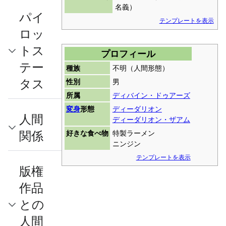
名義）
パイ
テンプレートを表示
ロッ
トス
プロフィール
テー
種族
不明（人間形態）
タス
性別
男
所属
ディバイン・ドゥアーズ
変身
形態
ディーダリオン
人間
ディーダリオン・ザアム
関係
好きな食べ物
特製ラーメン
ニンジン
テンプレートを表示
版権
作品
との
人間