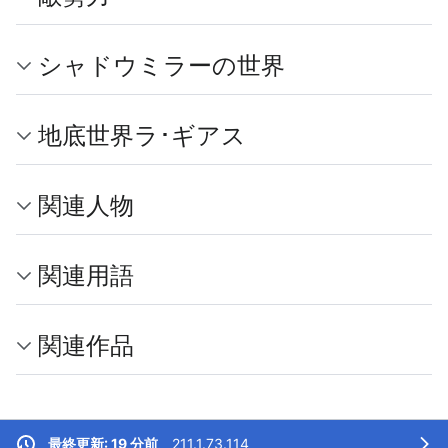
シャドウミラーの世界
地底世界ラ･ギアス
関連人物
関連用語
関連作品
最終更新: 19 分前
、
211.1.73.114