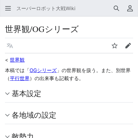
スーパーロボット大戦Wiki
検索
利
世界観/OGシリーズ
言語
ウォッチ
編集
<
世界観
本稿では「
OGシリーズ
」の世界観を扱う。また、別世界
（
平行世界
）の出来事も記載する。
基本設定
各地域の設定
敵勢力