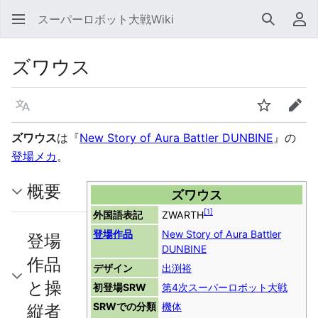
スーパーロボット大戦Wiki
検索
利
ズワウス
言語
ウォッチ
編集
ズワウス
は『
New Story of Aura Battler DUNBINE
』の
登場メカ
。
概要
ズワウス
[
1
]
外国語表記
ZWARTH
登場作品
New Story of Aura Battler
登場
DUNBINE
作品
デザイン
出渕裕
と操
初登場SRW
第4次スーパーロボット大戦
縦者
SRWでの分類
機体