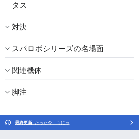
タス
対決
スパロボシリーズの名場面
関連機体
脚注
最終更新
: たった今、
もにゃ