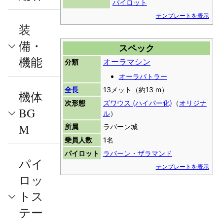
パイロット
テンプレートを表示
装
備・
スペック
機能
オーラマシン
分類
オーラバトラー
全長
13メット（約13 m）
機体
次形態
ズワウス (ハイパー化)
（
オリジナ
BG
ル
）
M
所属
ラバーン城
乗員人数
1名
パイロット
ラバーン・ザラマンド
パイ
テンプレートを表示
ロッ
トス
テー