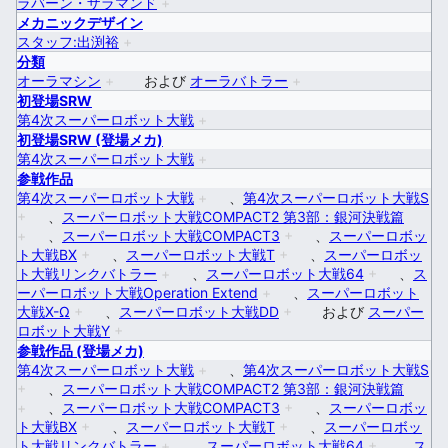
ラバーン・ザラマンド
+
メカニックデザイン
スタッフ:出渕裕
+
分類
オーラマシン
+
および
オーラバトラー
+
初登場SRW
第4次スーパーロボット大戦
+
初登場SRW (登場メカ)
第4次スーパーロボット大戦
+
参戦作品
第4次スーパーロボット大戦
+
、
第4次スーパーロボット大戦S
+
、
スーパーロボット大戦COMPACT2 第3部：銀河決戦篇
+
、
スーパーロボット大戦COMPACT3
+
、
スーパーロボッ
ト大戦BX
+
、
スーパーロボット大戦T
+
、
スーパーロボッ
ト大戦リンクバトラー
+
、
スーパーロボット大戦64
+
、
ス
ーパーロボット大戦Operation Extend
+
、
スーパーロボット
大戦X-Ω
+
、
スーパーロボット大戦DD
+
および
スーパー
ロボット大戦Y
+
参戦作品 (登場メカ)
第4次スーパーロボット大戦
+
、
第4次スーパーロボット大戦S
+
、
スーパーロボット大戦COMPACT2 第3部：銀河決戦篇
+
、
スーパーロボット大戦COMPACT3
+
、
スーパーロボッ
ト大戦BX
+
、
スーパーロボット大戦T
+
、
スーパーロボッ
ト大戦リンクバトラー
+
、
スーパーロボット大戦64
+
、
ス