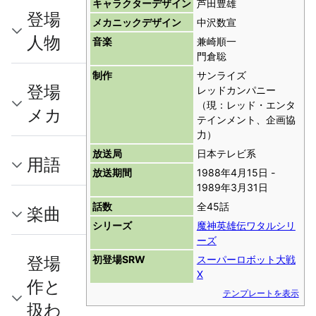
キャラクターデザイン
芦田豊雄
登場
メカニックデザイン
中沢数宣
人物
音楽
兼崎順一
門倉聡
制作
サンライズ
登場
レッドカンパニー
（現：レッド・エンタ
メカ
テインメント、企画協
力）
放送局
日本テレビ系
用語
放送期間
1988年4月15日 -
1989年3月31日
話数
全45話
楽曲
シリーズ
魔神英雄伝ワタルシリ
ーズ
登場
初登場SRW
スーパーロボット大戦
X
作と
テンプレートを表示
扱わ