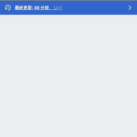
最終更新: 48 分前
、
ジバ