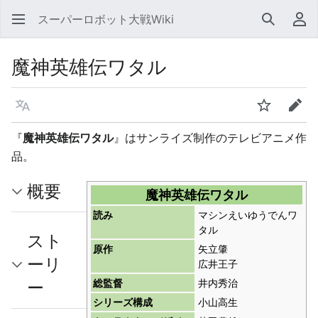
スーパーロボット大戦Wiki
検索
利
魔神英雄伝ワタル
言語
ウォッチ
編集
『
魔神英雄伝ワタル
』はサンライズ制作のテレビアニメ作
品。
概要
魔神英雄伝ワタル
読み
マシンえいゆうでんワ
タル
スト
原作
矢立肇
ーリ
広井王子
ー
総監督
井内秀治
シリーズ構成
小山高生