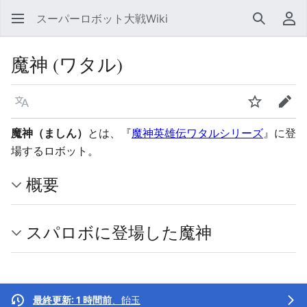
スーパーロボット大戦Wiki
検索
利
魔神 (ワタル)
言語
ウォッチ
編集
魔神（ましん）
とは、『
魔神英雄伝ワタルシリーズ
』に登
場するロボット。
概要
スパロボに登場した魔神
最終更新: 1 時間前
、
飴玉