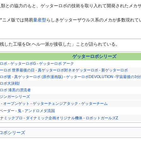
人類との協力のもと、ゲッターロボの技術を取り入れて開発されたメカザ
アニメ版では簡易
量産型
らしきゲッターザウルス系のメカが多数現れて
残した工場をDr.ヘル一派が接収した」ことが語られている。
ゲッターロボシリーズ
ロボ
-
ゲッターロボG
-
ゲッターロボ アーク
ーロボ 世界最後の日
-
真ゲッターロボ対ネオゲッターロボ
-
新ゲッターロボ
ロボ號
-
真ゲッターロボ (原作漫画版)
-
ゲッターロボDEVOLUTION -宇宙最後の3分
ロボ大決戦!
ロボ 漆黒の漂流者
ジンガーシリーズ
ン
-
オープンゲット
-
ゲッターチェンジアタック
-
ゲッターチーム
ベーダー
-
鬼
-
アンドロメダ流国
イナミックプロ
-
ダイナミック企画オリジナル機体
-
ロボットガールズZ
ロボシリーズ