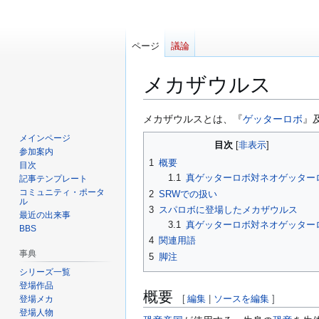
ページ
議論
メカザウルス
ナ
検
メカザウルスとは、『
ゲッターロボ
』
ビ
索
メインページ
目次
ゲ
に
参加案内
1
概要
ー
移
目次
1.1
真ゲッターロボ対ネオゲッター
記事テンプレート
シ
動
コミュニティ・ポータ
2
SRWでの扱い
ョ
ル
3
スパロボに登場したメカザウルス
ン
最近の出来事
3.1
真ゲッターロボ対ネオゲッター
に
BBS
4
関連用語
移
事典
5
脚注
動
シリーズ一覧
登場作品
概要
[
編集
|
ソースを編集
]
登場メカ
登場人物