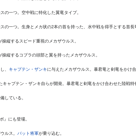
ルスの一つ。空中戦に特化した翼竜タイプ。
ルスの一つ。生身とメカ状の2本の首を持った、水中戦を得手とする首長
が操縦するスピード重視のメカザウルス。
が操縦するコブラの頭部と翼を持ったメカザウルス。
発し、
キャプテン・ザンキ
に与えたメカザウルス。暴君竜と剣竜をかけ
ったキャプテン・ザンキ自らが開発。暴君竜と剣竜をかけ合わせた陸戦特
装備している。
ボ』にも登場。
ザウルス。
バット将軍
が乗り込む。