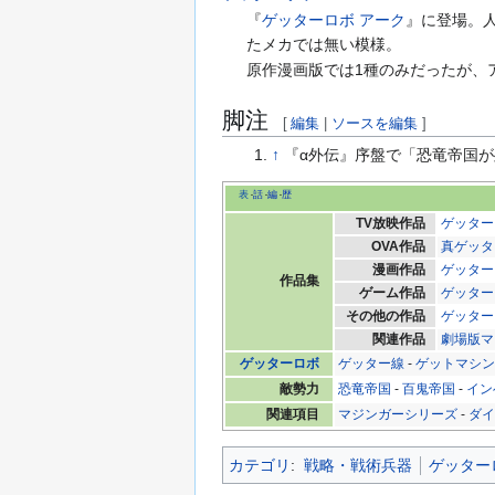
『
ゲッターロボ アーク
』に登場。
たメカでは無い模様。
原作漫画版では1種のみだったが、
脚注
[
編集
|
ソースを編集
]
↑
『α外伝』序盤で「恐竜帝国が
表
話
編
歴
TV放映作品
ゲッター
OVA作品
真ゲッタ
漫画作品
ゲッター
作品集
ゲーム作品
ゲッター
その他の作品
ゲッター
関連作品
劇場版マ
ゲッターロボ
ゲッター線
-
ゲットマシ
敵勢力
恐竜帝国
-
百鬼帝国
-
イン
関連項目
マジンガーシリーズ
-
ダ
カテゴリ
:
戦略・戦術兵器
ゲッター