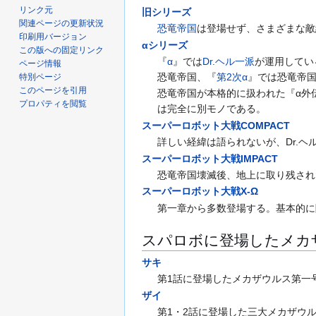
リンク元
旧シリーズ
関連ページの更新状況
恐竜帝国
は登場せず、さまざまな敵
印刷用バージョン
αシリーズ
この版への固定リンク
『
α
』では
Dr.ヘル一派
が運用してい
ページ情報
恐竜帝国、『
第2次α
』では恐竜帝
特別ページ
このページを引用
恐竜帝国が本格的に扱われた『α外
プロパティを閲覧
は完全に別モノである。
スーパーロボット大戦COMPACT
詳しい経緯は語られないが、Dr.ヘ
スーパーロボット大戦IMPACT
恐竜帝国壊滅後、地上に取り残され
スーパーロボット大戦X-Ω
第一章から多数登場する。基本的に
スパロボに登場したメカ
サキ
第1話に登場したメカザウルス第一
ザイ
第1・2話に登場した三大メカザウ