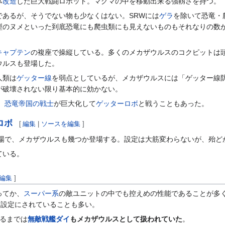
体
改造
した巨大戦闘ロボット。マグマの中を移動出来る強靱さを持つ。
であるが、そうでない物も少なくはない。SRWには
ゲラ
を除いて恐竜・
型のヌメといった到底恐竜にも爬虫類にも見えないものもそれなりの数
キャプテン
の複座で操縦している。多くのメカザウルスのコクピットは
ウルスも登場した。
人類は
ゲッター線
を弱点としているが、メカザウルスには「ゲッター線
が破壊されない限り基本的に効かない。
、
恐竜帝国の戦士
が巨大化して
ゲッターロボ
と戦うこともあった。
ロボ
[
編集
|
ソースを編集
]
登場で、メカザウルスも幾つか登場する。設定は大筋変わらないが、殆ど
ている。
編集
]
ってか、
スーパー系
の敵ユニットの中でも控えめの性能であることが多
)設定にされていることも多い。
るまでは
無敵戦艦ダイ
もメカザウルスとして扱われていた
。