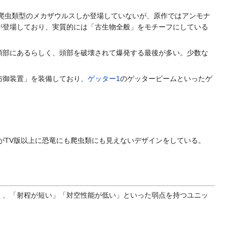
爬虫類型のメカザウルスしか登場していないが、原作ではアンモナ
が登場しており、実質的には「古生物全般」をモチーフにしている
頭部にあるらしく、頭部を破壊されて爆発する最後が多い。少数な
防御装置」を装備しており、
ゲッター1
のゲッタービームといったゲ
がTV版以上に恐竜にも爬虫類にも見えないデザインをしている。
く、「射程が短い」「対空性能が低い」といった弱点を持つユニッ