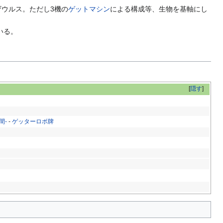
ウルス。ただし3機の
ゲットマシン
による構成等、生物を基軸にし
いる。
[
隠す
]
間-
-
ゲッターロボ牌