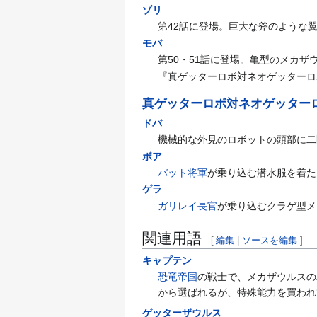
ゾリ
第42話に登場。巨大な斧のような
モバ
第50・51話に登場。亀型のメカザ
『真ゲッターロボ対ネオゲッターロ
真ゲッターロボ対ネオゲッター
ドバ
機械的な外見のロボットの頭部に二
ボア
バット将軍
が乗り込む潜水服を着た
ゲラ
ガリレイ長官
が乗り込むクラゲ型メ
関連用語
[
編集
|
ソースを編集
]
キャプテン
恐竜帝国
の戦士で、メカザウルスの
から選ばれるが、特殊能力を買われ
ゲッターザウルス