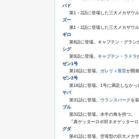
バド
第1・2話に登場した三大メカザウ
ズー
第1・2話に登場した三大メカザウ
ギロ
第8話に登場。キャプテン・グラン
シグ
第9話に登場。
キャプテン・ラドラ
ゼン1号
第18話に登場。
ガレリィ長官
が開
ゼン2号
第18話に登場。1号に満足しなか
ヤバ
第31話に登場。
ウランスパーク
を
ブル
第32話に登場。水牛の角を持つ。
『真ゲッターロボ対ネオゲッターロ
グダ
第41話に登場。空母型の巨大メカ