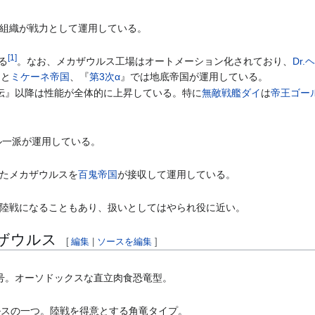
組織が戦力として運用している。
[
1
]
る
。なお、メカザウルス工場はオートメーション化されており、
Dr.
国と
ミケーネ帝国
、『
第3次α
』では地底帝国が運用している。
伝』以降は性能が全体的に上昇している。特に
無敵戦艦ダイ
は
帝王ゴー
ル一派が運用している。
たメカザウルスを
百鬼帝国
が接収して運用している。
陸戦になることもあり、扱いとしてはやられ役に近い。
ザウルス
[
編集
|
ソースを編集
]
号。オーソドックスな直立肉食恐竜型。
ルスの一つ。陸戦を得意とする角竜タイプ。