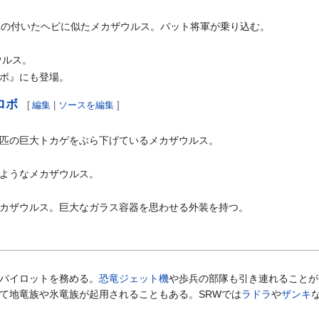
翼の付いたヘビに似たメカザウルス。バット将軍が乗り込む。
ウルス。
ボ』にも登場。
ロボ
[
編集
|
ソースを編集
]
匹の巨大トカゲをぶら下げているメカザウルス。
ようなメカザウルス。
カザウルス。巨大なガラス容器を思わせる外装を持つ。
パイロットを務める。
恐竜ジェット機
や歩兵の部隊も引き連れることが
て地竜族や氷竜族が起用されることもある。SRWでは
ラドラ
や
ザンキ