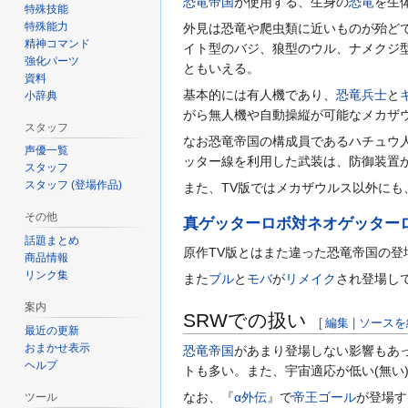
恐竜帝国
が使用する、生身の
恐竜
を生
特殊技能
特殊能力
外見は恐竜や爬虫類に近いものが殆ど
精神コマンド
イト型のバジ、狼型のウル、ナメクジ
強化パーツ
ともいえる。
資料
基本的には有人機であり、
恐竜兵士
と
小辞典
がら無人機や自動操縦が可能なメカザ
スタッフ
なお恐竜帝国の構成員であるハチュウ
声優一覧
ッター線を利用した武装は、防御装置
スタッフ
スタッフ (登場作品)
また、TV版ではメカザウルス以外にも
その他
真ゲッターロボ対ネオゲッター
話題まとめ
原作TV版とはまた違った恐竜帝国の
商品情報
リンク集
また
ブル
と
モバ
が
リメイク
され登場し
案内
SRWでの扱い
[
編集
|
ソースを
最近の更新
おまかせ表示
恐竜帝国
があまり登場しない影響もあ
ヘルプ
トも多い。また、宇宙適応が低い(無い
なお、『
α外伝
』で
帝王ゴール
が登場す
ツール