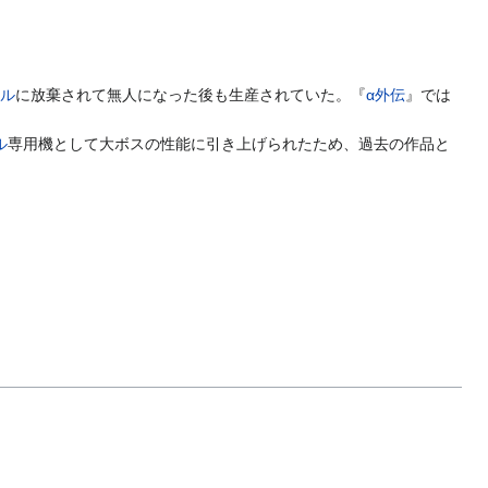
ヘル
に放棄されて無人になった後も生産されていた。『
α外伝
』では
ル
専用機として大ボスの性能に引き上げられたため、過去の作品と