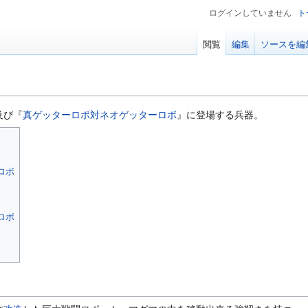
ログインしていません
ト
閲覧
編集
ソースを編
及び『
真ゲッターロボ対ネオゲッターロボ
』に登場する兵器。
ロボ
ロボ