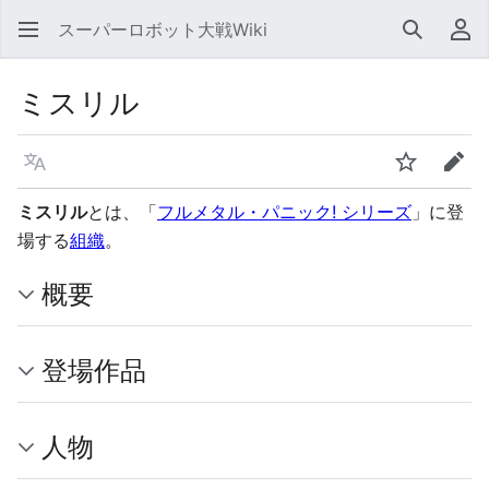
スーパーロボット大戦Wiki
検索
利
ミスリル
言語
ウォッチ
編集
ミスリル
とは、「
フルメタル・パニック! シリーズ
」に登
場する
組織
。
概要
登場作品
人物