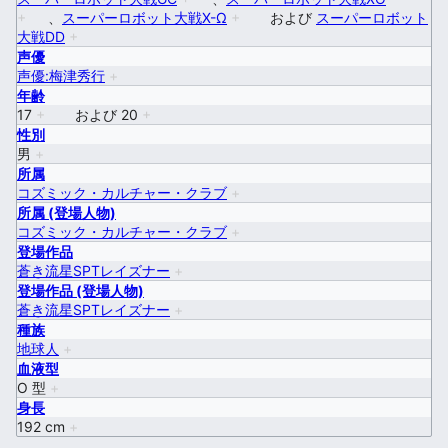
+
、
スーパーロボット大戦X-Ω
+
および
スーパーロボット
大戦DD
+
声優
声優:梅津秀行
+
年齢
17
+
および
20
+
性別
男
+
所属
コズミック・カルチャー・クラブ
+
所属 (登場人物)
コズミック・カルチャー・クラブ
+
登場作品
蒼き流星SPTレイズナー
+
登場作品 (登場人物)
蒼き流星SPTレイズナー
+
種族
地球人
+
血液型
O 型
+
身長
192 cm
+