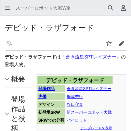
スーパーロボット大戦Wiki
検索
利
デビッド・ラザフォード
言語
ウォッチ
編集
デビッド・ラザフォード
は『
蒼き流星SPTレイズナー
』の
登場人物。
概要
デビッド・ラザフォード
登場作品
蒼き流星SPTレイズナー
声優
梅津秀行
登場
デザイン
谷口守泰
作品
初登場SRW
新スーパーロボット大戦
と役
SRWでの分類
パイロット
柄
テンプレートを表示