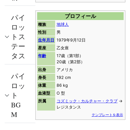
パイ
プロフィール
種族
地球人
ロッ
性別
男
トス
生年月日
1979年9月12日
テー
星座
乙女座
タス
年齢
17歳（第1部）
20歳（第2部）
出身
アメリカ
パイ
身長
192 cm
ロッ
体重
86 kg
血液型
O 型
ト
所属
コズミック・カルチャー・クラブ
→
BG
レジスタンス
M
テンプレートを表示